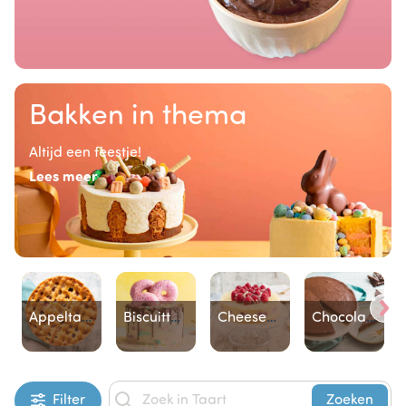
Bakken in thema
Altijd een feestje!
Lees meer
Appeltaart
Biscuittaart
Cheesecake
Chocoladetaart
Item
Filter
Zoeken