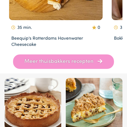
35 min.
0
30 
Beequip's Rotterdams Havenwater
Bokke
Cheesecake
Item
Meer thuisbakkers recepten
1
of
10