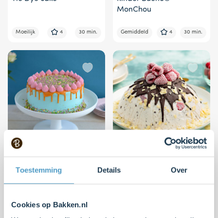
MonChou
Moeilijk
4
30 min.
Gemiddeld
4
30 min.
Driptaart toefjes
Drip ijstaart
Toestemming
Details
Over
Moeilijk
4
60 min.
Makkelijk
4
15 min.
Cookies op Bakken.nl