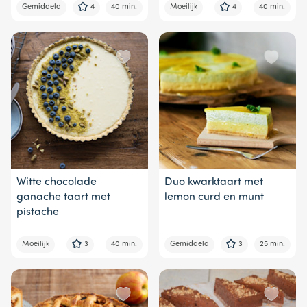
Gemiddeld
4
40 min.
Moeilijk
4
40 min.
Witte chocolade
Duo kwarktaart met
ganache taart met
lemon curd en munt
pistache
Moeilijk
3
40 min.
Gemiddeld
3
25 min.