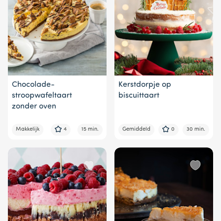
Chocolade-
Kerstdorpje op
stroopwafeltaart
biscuittaart
zonder oven
Makkelijk
4
15 min.
Gemiddeld
0
30 min.