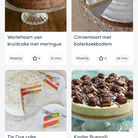
Worteltaart van
Citroentaart met
kruidcake met meringue
boterkoekbodem
Moeilijk
4
10 min.
Moeilijk
4
30 min.
Tie Dye cake
Kinder Bueno®