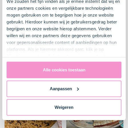
We zouden het fijn vinden als je ermee instemt dat wij en
onze partners cookies en vergelijkbare technologieën
mogen gebruiken om te begrijpen hoe je onze website
gebruikt. Hierdoor kunnen wij je gebruikersgedrag beter
begrijpen en onze website hierop afstemmen. Verder
willen wij en onze partners deze gegevens gebruiken
voor gepersonaliseerde content of aanbiedingen op hun
platforms. Als je hiermee akkoord gaat, klik je op
Sinaasappel-
Appeltaart met peer en
"Cookies accepteren". Je toestemming omvat ook
cheesecake met
gember
uitdrukkelijk een eventuele gegevensoverdracht naar de
speculaas
Verenigde Staten in de zin van artikel 49 AVG. Raadpleeg
Alle cookies toestaan
ons
privacybeleid
voor gedetailleerde informatie. Hier
Moeilijk
5
30 min.
Gemiddeld
4
30 min.
vind je ook meer informatie over gegevensoverdracht
Aanpassen
naar technology providers en partners in de Verenigde
Staten. Je kunt op elk moment van gedachten
veranderen en je toestemming intrekken.
Weigeren