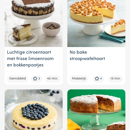
Luchtige citroentaart
No bake
met frisse limoenroom
stroopwafeltaart
en bokkenpootjes
Gemiddeld
3
40 min.
Makkelijk
4
15 min.