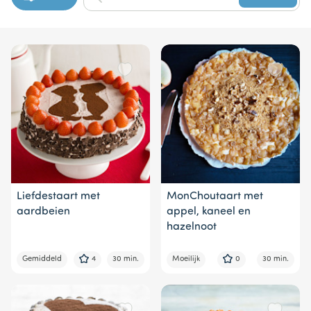
1
of
8
Liefdestaart met
MonChoutaart met
aardbeien
appel, kaneel en
hazelnoot
Gemiddeld
4
30 min.
Moeilijk
0
30 min.