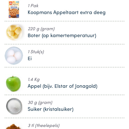
1 Pak
Koopmans Appeltaart extra deeg
220 g (gram)
Boter (op kamertemperatuur)
1 Stuk(s)
Ei
1.4 Kg
Appel (bijv. Elstar of Jonagold)
30 g (gram)
Suiker (kristalsuiker)
3 tl (theelepels)