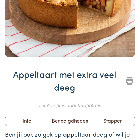
Item
1
Appeltaart met extra veel
of
1
deeg
Dit recept is van: Koopmans
info
Benodigdheden
Stappen
Ben jij ook zo gek op appeltaartdeeg of wil je