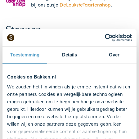
bij ons zusje
DeLeuksteTaartenshop
.
Stappen
Toestemming
Details
Over
1. Voorbereiden
Cookies op Bakken.nl
Wel de
rozijnen (100 g)
in lauwwarm water (circa 15
minuten) en dep ze droog. Plaats het rooster iets
We zouden het fijn vinden als je ermee instemt dat wij en
onder het midden van de oven en verwarm de oven
onze partners cookies en vergelijkbare technologieën
voor (elektrisch 180°C / hetelucht 165°C ). Vet de
mogen gebruiken om te begrijpen hoe je onze website
springvorm in met boter of gebruik een bakspray
gebruikt. Hierdoor kunnen wij je gebruikersgedrag beter
(bijv. Dr. Oetker).
begrijpen en onze website hierop afstemmen. Verder
willen wij en onze partners deze gegevens gebruiken
voor gepersonaliseerde content of aanbiedingen op hun
platforms. Als je hiermee akkoord gaat, klik je op