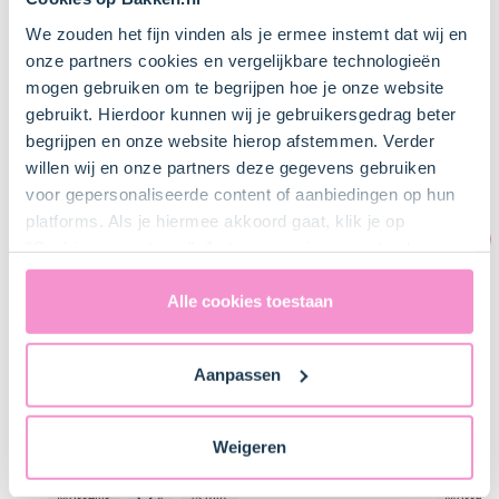
6
Bakken met kinderen
We zouden het fijn vinden als je ermee instemt dat wij en
onze partners cookies en vergelijkbare technologieën
mogen gebruiken om te begrijpen hoe je onze website
gebruikt. Hierdoor kunnen wij je gebruikersgedrag beter
begrijpen en onze website hierop afstemmen. Verder
willen wij en onze partners deze gegevens gebruiken
voor gepersonaliseerde content of aanbiedingen op hun
platforms. Als je hiermee akkoord gaat, klik je op
"Cookies accepteren". Je toestemming omvat ook
uitdrukkelijk een eventuele gegevensoverdracht naar de
Verenigde Staten in de zin van artikel 49 AVG. Raadpleeg
Alle cookies toestaan
ons
privacybeleid
voor gedetailleerde informatie. Hier
vind je ook meer informatie over gegevensoverdracht
Aanpassen
naar technology providers en partners in de Verenigde
Staten. Je kunt op elk moment van gedachten
veranderen en je toestemming intrekken.
Weigeren
Mini appelflappen
Pannenko