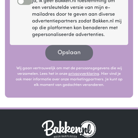
Ja, ik geef Bakken.nl toestemming om
een versleutelde versie van mijn e-
mailadres door te geven aan diverse
advertentiepartners zodat Bakken.nl mij
op die platformen kan benaderen met
gepersonaliseerde advertenties.
Opslaan
Wij gaan vertrouwelijk om met de persoonsgegevens die wij
verzamelen. Lees het in onze
privacyverklaring
. Hier vind je
ook meer informatie over onze marketingpartners. Je kunt op
elk moment van gedachten veranderen.