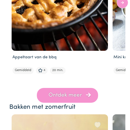
Appeltaart van de bbq
Mini kn
Gemiddeld
4
20 min.
Gemidde
Item
1
of
Ontdek meer
5
Bakken met zomerfruit