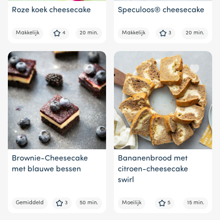
Roze koek cheesecake
Speculoos® cheesecake
Makkelijk
4
20 min.
Makkelijk
3
20 min.
Brownie-Cheesecake
Bananenbrood met
met blauwe bessen
citroen-cheesecake
swirl
Gemiddeld
3
50 min.
Moeilijk
5
15 min.