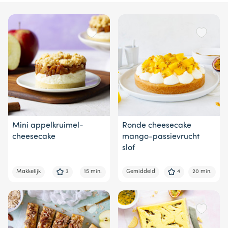
Mini appelkruimel-
Ronde cheesecake
cheesecake
mango-passievrucht
slof
Makkelijk
3
15 min.
Gemiddeld
4
20 min.