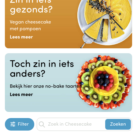
Zin in iets
gezonds?
Vegan cheesecake
met pompoen
Lees meer
Toch zin in iets
anders?
Bekijk hier onze no-bake taarten
Lees meer
Filter
Zoeken