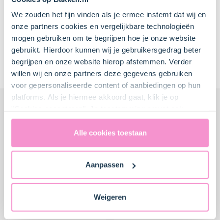
35 min.
0
We zouden het fijn vinden als je ermee instemt dat wij en
onze partners cookies en vergelijkbare technologieën
Beequip's Rotterdams Havenwater
mogen gebruiken om te begrijpen hoe je onze website
Cheesecake
gebruikt. Hierdoor kunnen wij je gebruikersgedrag beter
Item
begrijpen en onze website hierop afstemmen. Verder
Meer thuisbakkers recepten
1
willen wij en onze partners deze gegevens gebruiken
of
voor gepersonaliseerde content of aanbiedingen op hun
1
platforms. Als je hiermee akkoord gaat, klik je op
"Cookies accepteren". Je toestemming omvat ook
uitdrukkelijk een eventuele gegevensoverdracht naar de
Verenigde Staten in de zin van artikel 49 AVG. Raadpleeg
Alle cookies toestaan
ons
privacybeleid
voor gedetailleerde informatie. Hier
vind je ook meer informatie over gegevensoverdracht
Aanpassen
naar technology providers en partners in de Verenigde
Staten. Je kunt op elk moment van gedachten
veranderen en je toestemming intrekken.
Weigeren
Oreo® cheesecake
Cheesecake met witte
chocolade en