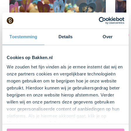
Toestemming
Details
Over
Cookies op Bakken.nl
We zouden het fijn vinden als je ermee instemt dat wij en
onze partners cookies en vergelijkbare technologieën
mogen gebruiken om te begrijpen hoe je onze website
gebruikt. Hierdoor kunnen wij je gebruikersgedrag beter
20 min.
5
30 
begrijpen en onze website hierop afstemmen. Verder
willen wij en onze partners deze gegevens gebruiken
Babyshower mini muffins
Roze k
voor gepersonaliseerde content of aanbiedingen op hun
Item
platforms. Als je hiermee akkoord gaat, klik je op
Meer thuisbakkers recepten
1
"Cookies accepteren". Je toestemming omvat ook
of
uitdrukkelijk een eventuele gegevensoverdracht naar de