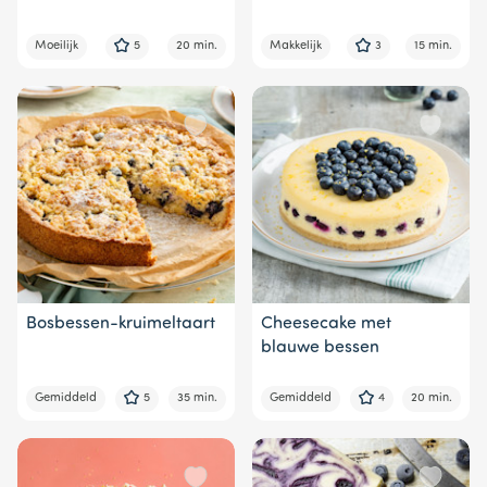
Moeilijk
5
20 min.
Makkelijk
3
15 min.
Bosbessen-kruimeltaart
Cheesecake met
blauwe bessen
Gemiddeld
5
35 min.
Gemiddeld
4
20 min.