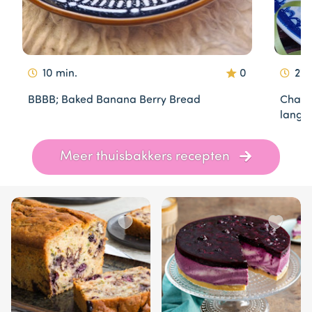
10 min.
0
270
BBBB; Baked Banana Berry Bread
Charlo
lange
Item
Meer thuisbakkers recepten
1
of
2