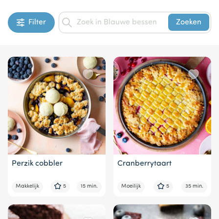
Filter
Zoeken
Perzik cobbler
Cranberrytaart
Makkelijk
5
15 min.
Moeilijk
5
35 min.