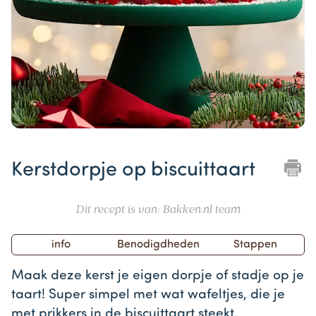
Item
1
Kerstdorpje op biscuittaart
of
1
Dit recept is van: Bakken.nl team
info
Benodigdheden
Stappen
Maak deze kerst je eigen dorpje of stadje op je
taart! Super simpel met wat wafeltjes, die je
met prikkers in de biscuittaart steekt.