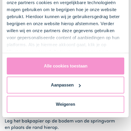
onze partners cookies en vergelijkbare technologieën
mogen gebruiken om te begrijpen hoe je onze website
gebruikt. Hierdoor kunnen wij je gebruikersgedrag beter
Bestel gemakkelijk en snel je bakproducten
begrijpen en onze website hierop afstemmen. Verder
bij ons zusje
DeLeuksteTaartenshop
.
willen wij en onze partners deze gegevens gebruiken
voor gepersonaliseerde content of aanbiedingen op hun
platforms. Als je hiermee akkoord gaat, klik je op
Stappen
"Cookies accepteren". Je toestemming omvat ook
uitdrukkelijk een eventuele gegevensoverdracht naar de
Verenigde Staten in de zin van artikel 49 AVG. Raadpleeg
Alle cookies toestaan
ons
privacybeleid
voor gedetailleerde informatie. Hier
vind je ook meer informatie over gegevensoverdracht
1. Voorbereiden
Aanpassen
naar technology providers en partners in de Verenigde
Staten. Je kunt op elk moment van gedachten
Verwarm de oven voor (elektrisch 160°C / hetelucht
veranderen en je toestemming intrekken.
160°C) en plaats een rooster net onder het midden
Weigeren
van de oven.
Leg het bakpapier op de bodem van de springvorm
en plaats de rand hierop.