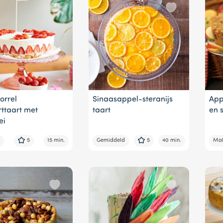
orrel
Sinaasappel-steranijs
App
ttaart met
taart
en 
ei
5
15 min.
Gemiddeld
5
40 min.
Mak