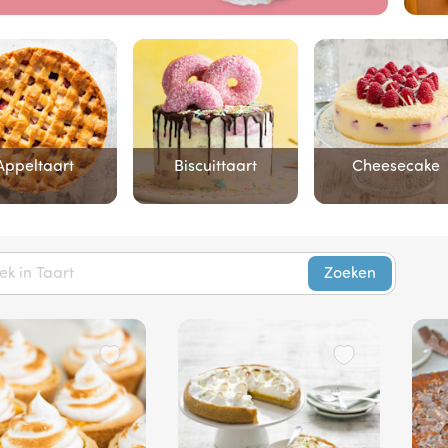
Appeltaart
Biscuittaart
Cheesecake
Zoeken