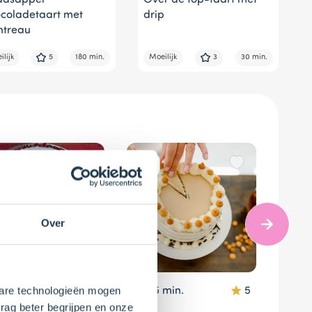
aasappel
Over de top-taart met
coladetaart met
drip
ntreau
lijk
5
180 min.
Moeilijk
3
30 min.
Over
kbare technologieën mogen
20 min.
0
45 min.
5
30
rag beter begrijpen en onze