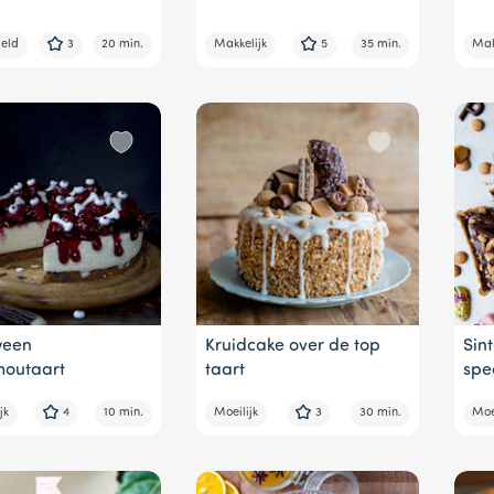
eld
3
20 min.
Makkelijk
5
35 min.
Mak
ween
Kruidcake over de top
Sin
outaart
taart
spe
jk
4
10 min.
Moeilijk
3
30 min.
Moei