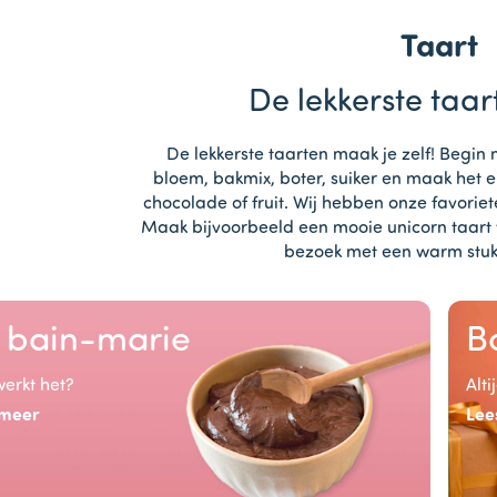
Taart
De lekkerste taa
De lekkerste taarten maak je zelf! Begin 
bloem, bakmix, boter, suiker en maak het e
chocolade of fruit. Wij hebben onze favorie
Maak bijvoorbeeld een mooie unicorn taart 
bezoek met een warm stuk
 bain-marie
B
erkt het?
Alti
 meer
Lee