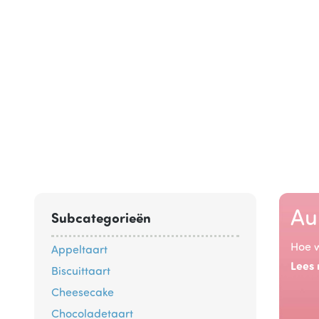
Au
Subcategorieën
Hoe w
Appeltaart
Lees
Biscuittaart
Cheesecake
Chocoladetaart