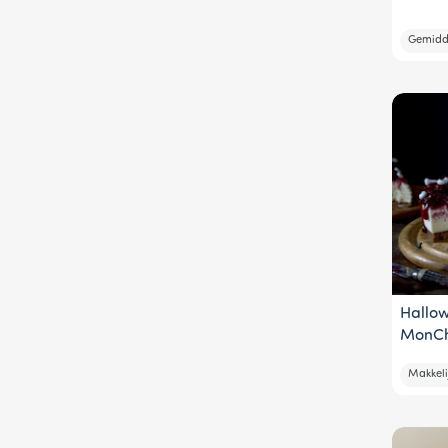
Gemidd
Hallo
MonCh
Makkeli