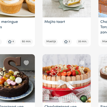
 meringue
Mojito taart
Cho
es
Ton
zon
4
60 min.
Moeilijk
3
35 min.
Moei