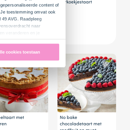
hurt/Pistache/granaatappeltaart
Bitterkoekjestaart
Appe
gepersonaliseerde content of
heerl
". Je toestemming omvat ook
en kr
el 49 AVG. Raadpleeg
evensoverdracht naar
ecepten
en veranderen en je
lle cookies toestaan
eltaart met
No bake
rren
chocoladetaart met