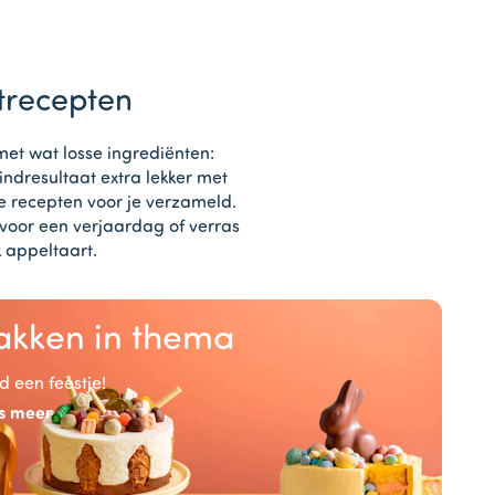
rtrecepten
met wat losse ingrediënten:
indresultaat extra lekker met
te recepten voor je verzameld.
voor een verjaardag of verras
 appeltaart.
akken in thema
jd een feestje!
s meer