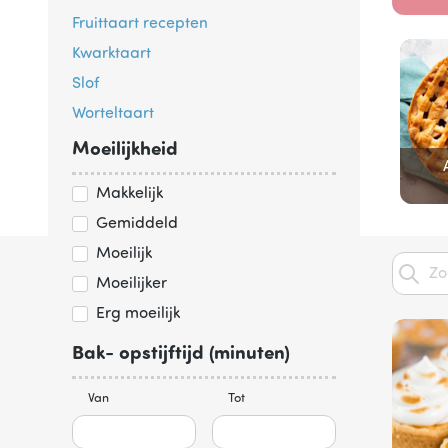
Fruittaart recepten
Kwarktaart
Slof
Worteltaart
Moeilijkheid
Makkelijk
Gemiddeld
Item
Moeilijk
1
Moeilijker
of
8
Erg moeilijk
Bak- opstijftijd (minuten)
Van
Tot