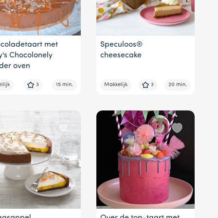
coladetaart met
Speculoos®
y's Chocolonely
cheesecake
der oven
lijk
3
15 min.
Makkelijk
3
20 min.