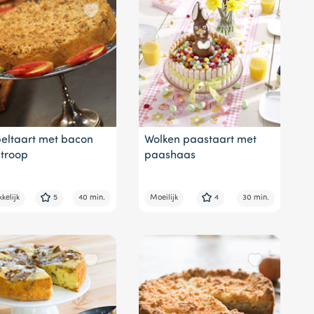
eltaart met bacon
Wolken paastaart met
stroop
paashaas
kelijk
5
40 min.
Moeilijk
4
30 min.