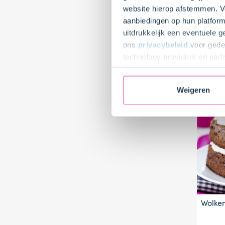
Be
website hierop afstemmen. Ve
H
aanbiedingen op hun platform
C
uitdrukkelijk een eventuele 
ons
privacybeleid
voor gedet
Item
technology providers en part
1
toestemming intrekken.
of
10
Weigeren
Wolken