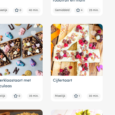
roodfruit en munt
kelijk
0
40 min.
Gemiddeld
4
25 min.
terklaastaart met
Cijfertaart
culaas
lijk
0
35 min.
Moeilijk
1
30 min.