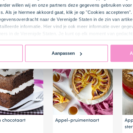
equip's Rotterdams
Bokkenpootjestaart
Yog
rder willen wij en onze partners deze gegevens gebruiken voor 
avenwater
met advocaat
s. Als je hiermee akkoord gaat, klik je op "Cookies accepteren
heesecake
gegevensoverdracht naar de Verenigde Staten in de zin van artik
ailleerde informatie. Hier vind je ook meer informatie over geg
Meer thuisbakkers r
ners in de Verenigde Staten. Je kunt op elk moment van gedacht
Aanpassen
A
 chocotaart
Appel-pruimentaart
App
ste