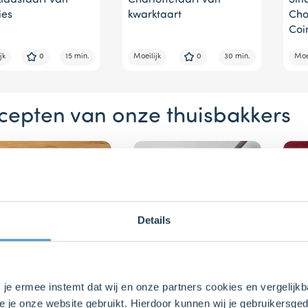
klaastaart van
Charlottetaart van
Sin
ies
kwarktaart
Cho
Coi
jk
0
15 min.
Moeilijk
0
30 min.
Moei
cepten van onze thuisbakkers
Details
s je ermee instemt dat wij en onze partners cookies en vergelij
35 min.
0
30 min.
1
e je onze website gebruikt. Hierdoor kunnen wij je gebruikersged