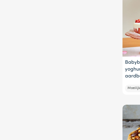
Babyb
yoghur
aardb
Moeilijk