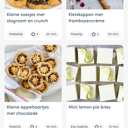
Kleine soesjes met
Kletskoppen met
slagroom en crunch
frambozencrème
Makkelijk
4
20 min.
Moeilijk
4
30 min.
Kleine appeltaartjes
Mini lemon pie bites
met chocolade
Moeilijk
4
40 min.
Erg moeilijk
5
15 min.