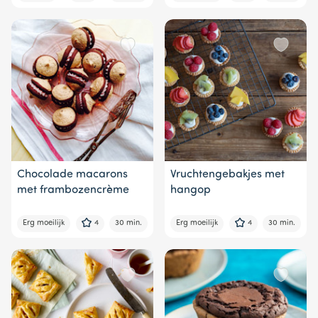
Chocolade macarons
Vruchtengebakjes met
met frambozencrème
hangop
Erg moeilijk
4
30 min.
Erg moeilijk
4
30 min.