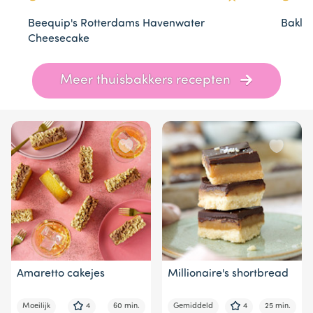
Beequip's Rotterdams Havenwater
Baklie
Cheesecake
Item
Meer thuisbakkers recepten
1
of
10
Amaretto cakejes
Millionaire's shortbread
Moeilijk
4
60 min.
Gemiddeld
4
25 min.