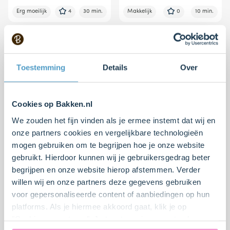
Erg moeilijk
4
30 min.
Makkelijk
0
10 min.
Toestemming
Details
Over
Cookies op Bakken.nl
We zouden het fijn vinden als je ermee instemt dat wij en
onze partners cookies en vergelijkbare technologieën
Thee muffins met
Rocky Road Brownie
mogen gebruiken om te begrijpen hoe je onze website
sinaasappelcrème
gebruikt. Hierdoor kunnen wij je gebruikersgedrag beter
begrijpen en onze website hierop afstemmen. Verder
Moeilijk
4
30 min.
Moeilijk
4
60 min.
willen wij en onze partners deze gegevens gebruiken
voor gepersonaliseerde content of aanbiedingen op hun
platforms. Als je hiermee akkoord gaat, klik je op
"Cookies accepteren". Je toestemming omvat ook