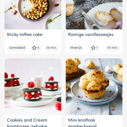
Sticky toffee cake
Romige vanillesoesjes
Gemiddeld
5
35 min.
Moeilijk
1
70 min.
Cookies and Cream
Mini knoflook
frambozen gebakje
monkeybread