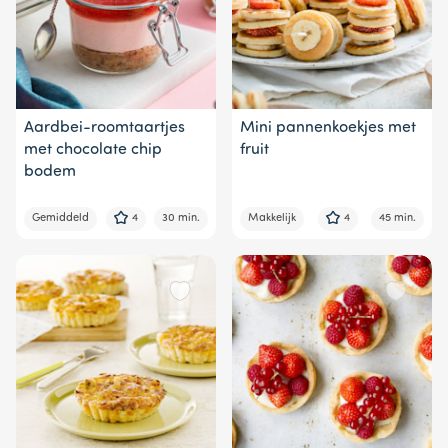
Aardbei-roomtaartjes
Mini pannenkoekjes met
met chocolate chip
fruit
bodem
Gemiddeld
4
30 min.
Makkelijk
4
45 min.