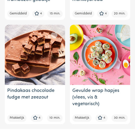
Gemiddeld
4
15 min.
Gemiddeld
4
20 min.
Pindakaas chocolade
Gevulde wrap hapjes
fudge met zeezout
(vlees, vis &
vegetarisch)
Makkelijk
4
10 min.
Makkelijk
4
30 min.