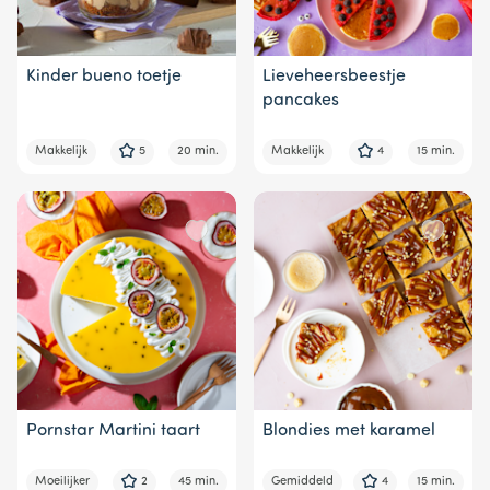
Kinder bueno toetje
Lieveheersbeestje
pancakes
Makkelijk
5
20 min.
Makkelijk
4
15 min.
Pornstar Martini taart
Blondies met karamel
Moeilijker
2
45 min.
Gemiddeld
4
15 min.