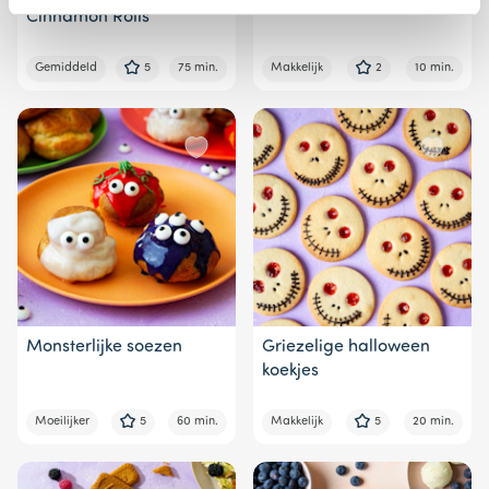
Cinnamon Rolls
Gemiddeld
5
75 min.
Makkelijk
2
10 min.
Monsterlijke soezen
Griezelige halloween
koekjes
Moeilijker
5
60 min.
Makkelijk
5
20 min.