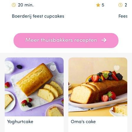
20 min.
5
20 
Boerderij feest cupcakes
Feest 
Item
Meer thuisbakkers recepten
1
of
10
Yoghurtcake
Oma's cake