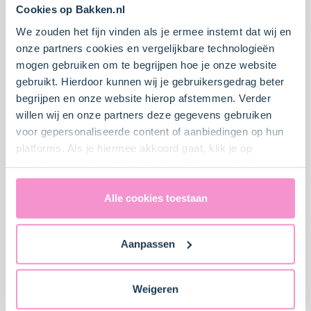
Cookies op Bakken.nl
We zouden het fijn vinden als je ermee instemt dat wij en
onze partners cookies en vergelijkbare technologieën
mogen gebruiken om te begrijpen hoe je onze website
gebruikt. Hierdoor kunnen wij je gebruikersgedrag beter
Kerstboom schuimpjes
Vegan chocoladetaart
begrijpen en onze website hierop afstemmen. Verder
willen wij en onze partners deze gegevens gebruiken
voor gepersonaliseerde content of aanbiedingen op hun
Gemiddeld
4
25 min.
Moeilijker
4
45 min.
platforms. Als je hiermee akkoord gaat, klik je op
"Cookies accepteren". Je toestemming omvat ook
uitdrukkelijk een eventuele gegevensoverdracht naar de
Verenigde Staten in de zin van artikel 49 AVG. Raadpleeg
Alle cookies toestaan
ons
privacybeleid
voor gedetailleerde informatie. Hier
vind je ook meer informatie over gegevensoverdracht
Aanpassen
naar technology providers en partners in de Verenigde
Staten. Je kunt op elk moment van gedachten
veranderen en je toestemming intrekken.
Weigeren
Pumpkin Spice
Sinterklaas rocky road