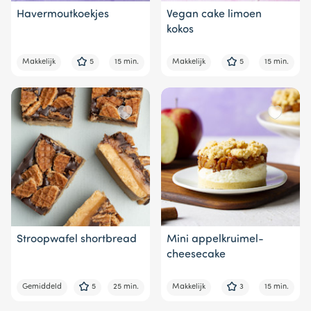
Havermoutkoekjes
Vegan cake limoen
kokos
Makkelijk
5
15 min.
Makkelijk
5
15 min.
Stroopwafel shortbread
Mini appelkruimel-
cheesecake
Gemiddeld
5
25 min.
Makkelijk
3
15 min.