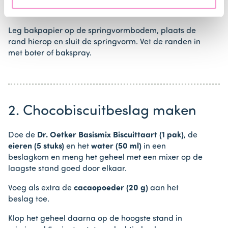
en verwarm de oven voor (elektrisch 170°C /
hetelucht 170°C).
Leg bakpapier op de springvormbodem, plaats de
rand hierop en sluit de springvorm. Vet de randen in
met boter of bakspray.
2. Chocobiscuitbeslag maken
Doe de
Dr. Oetker Basismix Biscuittaart (1 pak)
, de
eieren (5 stuks)
en het
water (50 ml)
in een
beslagkom en meng het geheel met een mixer op de
laagste stand goed door elkaar.
Voeg als extra de
cacaopoeder (20 g)
aan het
beslag toe.
Klop het geheel daarna op de hoogste stand in