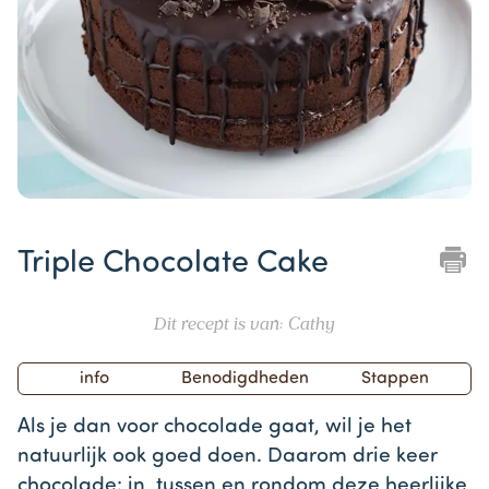
Item
1
Triple Chocolate Cake
of
1
Dit recept is van: Cathy
info
Benodigdheden
Stappen
Als je dan voor chocolade gaat, wil je het
natuurlijk ook goed doen. Daarom drie keer
chocolade: in, tussen en rondom deze heerlijke