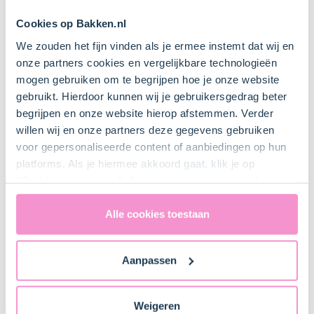
Cookies op Bakken.nl
Lepel
We zouden het fijn vinden als je ermee instemt dat wij en
onze partners cookies en vergelijkbare technologieën
mogen gebruiken om te begrijpen hoe je onze website
gebruikt. Hierdoor kunnen wij je gebruikersgedrag beter
begrijpen en onze website hierop afstemmen. Verder
Bestel gemakkelijk en snel je bakproducten
willen wij en onze partners deze gegevens gebruiken
bij ons zusje
DeLeuksteTaartenshop
.
voor gepersonaliseerde content of aanbiedingen op hun
platforms. Als je hiermee akkoord gaat, klik je op
"Cookies accepteren". Je toestemming omvat ook
Stappen
uitdrukkelijk een eventuele gegevensoverdracht naar de
Verenigde Staten in de zin van artikel 49 AVG. Raadpleeg
Alle cookies toestaan
ons
privacybeleid
voor gedetailleerde informatie. Hier
vind je ook meer informatie over gegevensoverdracht
Aanpassen
1. Voorbereiden
naar technology providers en partners in de Verenigde
Staten. Je kunt op elk moment van gedachten
veranderen en je toestemming intrekken.
Plaats het rooster iets onder het midden van de oven
Weigeren