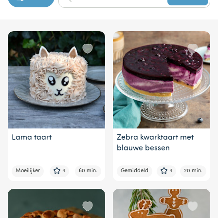
1
of
8
Lama taart
Zebra kwarktaart met
blauwe bessen
Moeilijker
4
60 min.
Gemiddeld
4
20 min.