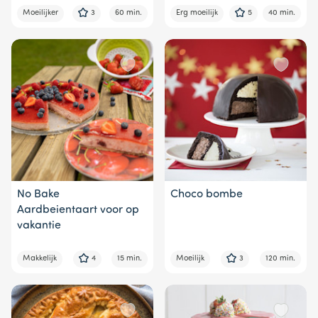
Moeilijker
3
60 min.
Erg moeilijk
5
40 min.
No Bake
Choco bombe
Aardbeientaart voor op
vakantie
Makkelijk
4
15 min.
Moeilijk
3
120 min.