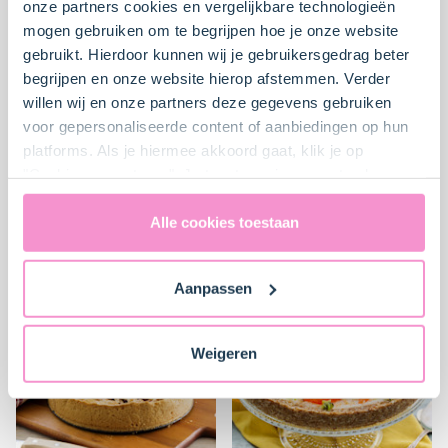
onze partners cookies en vergelijkbare technologieën
mogen gebruiken om te begrijpen hoe je onze website
gebruikt. Hierdoor kunnen wij je gebruikersgedrag beter
begrijpen en onze website hierop afstemmen. Verder
willen wij en onze partners deze gegevens gebruiken
voor gepersonaliseerde content of aanbiedingen op hun
platforms. Als je hiermee akkoord gaat, klik je op
"Cookies accepteren". Je toestemming omvat ook
Mini taartjes met
Citroen paasei
uitdrukkelijk een eventuele gegevensoverdracht naar de
chocolade en aardbei
Verenigde Staten in de zin van artikel 49 AVG. Raadpleeg
Alle cookies toestaan
ons
privacybeleid
voor gedetailleerde informatie. Hier
Moeilijk
4
45 min.
Erg moeilijk
3
60 min.
vind je ook meer informatie over gegevensoverdracht
Aanpassen
naar technology providers en partners in de Verenigde
Staten. Je kunt op elk moment van gedachten
veranderen en je toestemming intrekken.
Weigeren