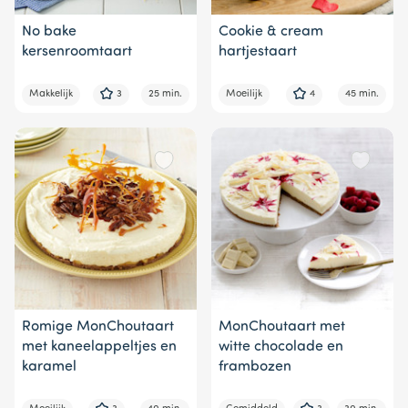
No bake
Cookie & cream
kersenroomtaart
hartjestaart
Makkelijk
3
25 min.
Moeilijk
4
45 min.
Romige MonChoutaart
MonChoutaart met
met kaneelappeltjes en
witte chocolade en
karamel
frambozen