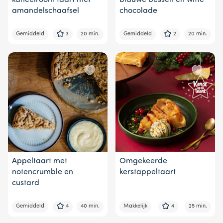
amandelschaafsel
chocolade
Gemiddeld
3
20 min.
Gemiddeld
2
20 min.
Appeltaart met
Omgekeerde
notencrumble en
kerstappeltaart
custard
Gemiddeld
4
40 min.
Makkelijk
4
25 min.