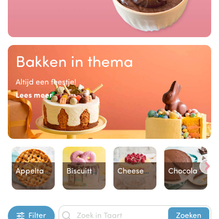
Bakken in thema
Altijd een feestje!
Lees meer
Appeltaart
Biscuittaart
Cheesecake
Chocoladetaart
Item
Filter
Zoeken