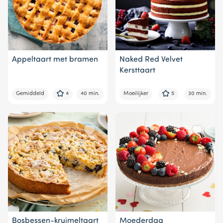
Appeltaart met bramen
Naked Red Velvet
Kersttaart
Gemiddeld
4
40 min.
Moeilijker
5
30 min.
Bosbessen-kruimeltaart
Moederdag