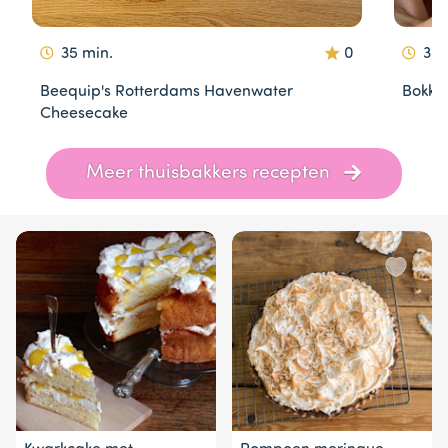
35 min.
0
30 
Beequip's Rotterdams Havenwater
Bokke
Cheesecake
Item
Meer thuisbakkers recepten
1
of
10