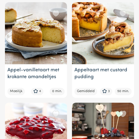
Appel-vanilletaart met
Appeltaart met custard
krokante amandeltjes
pudding
Moeilijk
4
0 min.
Gemiddeld
3
50 min.