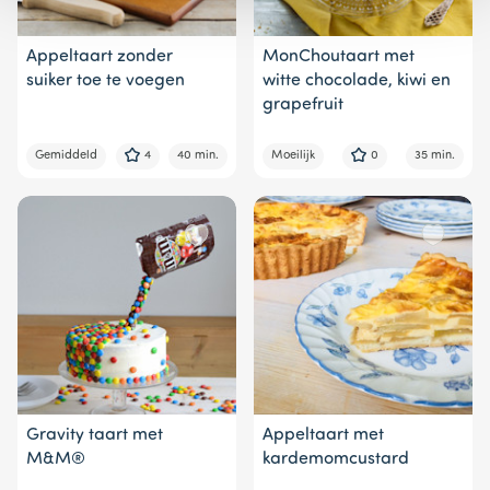
Appeltaart zonder
MonChoutaart met
suiker toe te voegen
witte chocolade, kiwi en
grapefruit
Gemiddeld
4
40 min.
Moeilijk
0
35 min.
Gravity taart met
Appeltaart met
M&M®
kardemomcustard