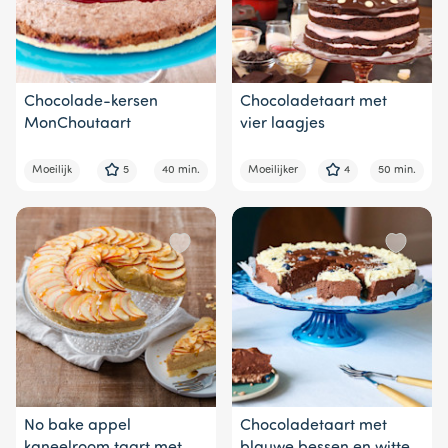
Chocolade-kersen
Chocoladetaart met
MonChoutaart
vier laagjes
Moeilijk
5
40 min.
Moeilijker
4
50 min.
No bake appel
Chocoladetaart met
kaneelroom taart met
blauwe bessen en witte