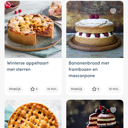
Winterse appeltaart
Bananenbrood met
met sterren
frambozen en
mascarpone
Moeilijk
4
15 min.
Moeilijk
5
15 min.