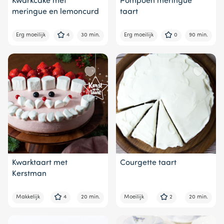
Kwarkcake met
Pompoen meringue
meringue en lemoncurd
taart
Erg moeilijk
4
30 min.
Erg moeilijk
0
90 min.
Kwarktaart met
Courgette taart
Kerstman
Makkelijk
4
20 min.
Moeilijk
2
20 min.