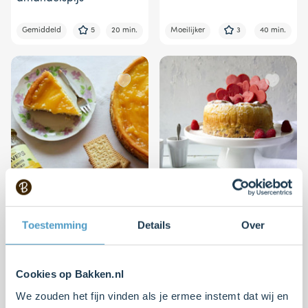
Gemiddeld
5
20 min.
Moeilijker
3
40 min.
Glutenvrije cheesecake
In-de-wolken-taart
met lemoncurd
Toestemming
Details
Over
Moeilijk
4
10 min.
Moeilijk
4
30 min.
Cookies op Bakken.nl
We zouden het fijn vinden als je ermee instemt dat wij en