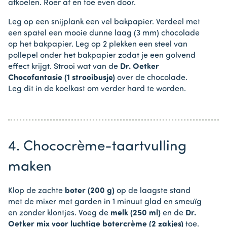
afkoelen. Roer af en toe even door.
Leg op een snijplank een vel bakpapier. Verdeel met
een spatel een mooie dunne laag (3 mm) chocolade
op het bakpapier. Leg op 2 plekken een steel van
pollepel onder het bakpapier zodat je een golvend
effect krijgt. Strooi wat van de
Dr. Oetker
Chocofantasie (1 strooibusje)
over de chocolade.
Leg dit in de koelkast om verder hard te worden.
4. Chococrème-taartvulling
maken
Klop de zachte
boter (200 g)
op de laagste stand
met de mixer met garden in 1 minuut glad en smeuïg
en zonder klontjes. Voeg de
melk (250 ml)
en de
Dr.
Oetker mix voor luchtige botercrème (2 zakjes)
toe.