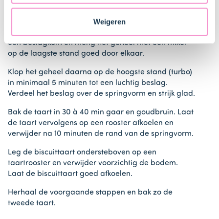
Staten. Je kunt op elk moment van gedachten
veranderen en je toestemming intrekken.
Weigeren
Doe de eerste
Dr. Oetker Basismix Biscuittaart (1
pak)
met de
eieren (5 stuks)
en het
water (50 ml)
in
een beslagkom en meng het geheel met een mixer
op de laagste stand goed door elkaar.
Klop het geheel daarna op de hoogste stand (turbo)
in minimaal 5 minuten tot een luchtig beslag.
Verdeel het beslag over de springvorm en strijk glad.
Bak de taart in 30 à 40 min gaar en goudbruin. Laat
de taart vervolgens op een rooster afkoelen en
verwijder na 10 minuten de rand van de springvorm.
Leg de biscuittaart ondersteboven op een
taartrooster en verwijder voorzichtig de bodem.
Laat de biscuittaart goed afkoelen.
Herhaal de voorgaande stappen en bak zo de
tweede taart.