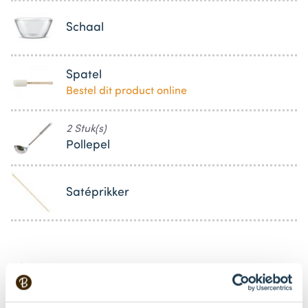
Schaal
Spatel
Bestel dit product online
2 Stuk(s)
Pollepel
Satéprikker
Bestel gemakkelijk en snel je bakproducten
bij ons zusje
DeLeuksteTaartenshop
.