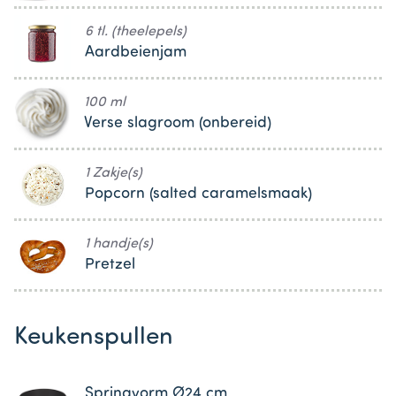
6 tl. (theelepels)
Aardbeienjam
100 ml
Verse slagroom (onbereid)
1 Zakje(s)
Popcorn (salted caramelsmaak)
1 handje(s)
Pretzel
Keukenspullen
Springvorm Ø24 cm