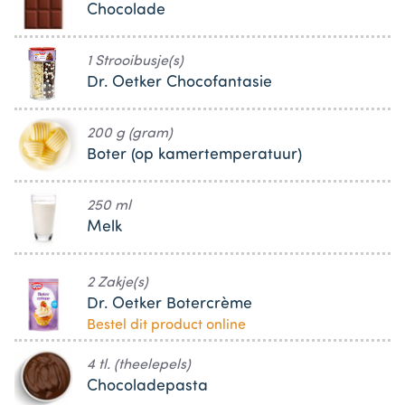
Chocolade
1 Strooibusje(s)
Dr. Oetker Chocofantasie
200 g (gram)
Boter (op kamertemperatuur)
250 ml
Melk
2 Zakje(s)
Dr. Oetker Botercrème
Bestel dit product online
4 tl. (theelepels)
Chocoladepasta