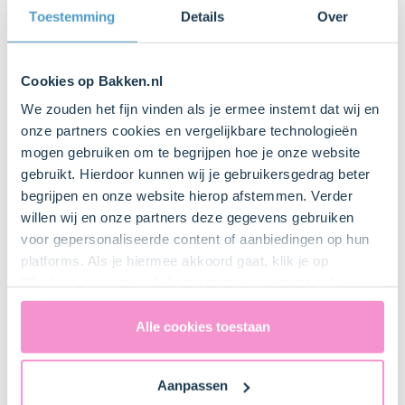
Toestemming
Details
Over
Stappen
Cookies op Bakken.nl
We zouden het fijn vinden als je ermee instemt dat wij en
onze partners cookies en vergelijkbare technologieën
1. Voorbereiden
mogen gebruiken om te begrijpen hoe je onze website
gebruikt. Hierdoor kunnen wij je gebruikersgedrag beter
Plaats het rooster iets onder het midden van de oven
begrijpen en onze website hierop afstemmen. Verder
en verwarm de oven voor (elektrisch 170°C /
willen wij en onze partners deze gegevens gebruiken
hetelucht 170°C).
voor gepersonaliseerde content of aanbiedingen op hun
Leg bakpapier op de springvormbodem, plaats de
platforms. Als je hiermee akkoord gaat, klik je op
rand hierop en sluit de springvorm. Vet de randen in
"Cookies accepteren". Je toestemming omvat ook
met de boter of bakspray.
uitdrukkelijk een eventuele gegevensoverdracht naar de
Verenigde Staten in de zin van artikel 49 AVG. Raadpleeg
Alle cookies toestaan
ons
privacybeleid
voor gedetailleerde informatie. Hier
vind je ook meer informatie over gegevensoverdracht
Aanpassen
naar technology providers en partners in de Verenigde
2. Biscuittaarten maken