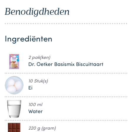
Benodigdheden
Ingrediënten
2 pak(ken)
Dr. Oetker Basismix Biscuittaart
10 Stuk(s)
Ei
100 ml
Water
220 g (gram)