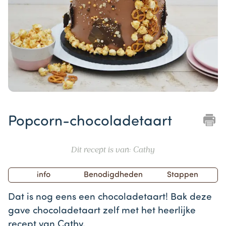
Item
1
Popcorn-chocoladetaart
of
1
Dit recept is van: Cathy
info
Benodigdheden
Stappen
Dat is nog eens een chocoladetaart! Bak deze
gave chocoladetaart zelf met het heerlijke
recept van Cathy.