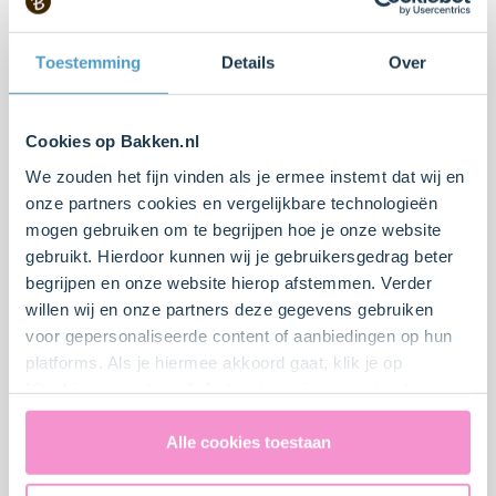
Toestemming
Details
Over
Cookies op Bakken.nl
We zouden het fijn vinden als je ermee instemt dat wij en
onze partners cookies en vergelijkbare technologieën
mogen gebruiken om te begrijpen hoe je onze website
gebruikt. Hierdoor kunnen wij je gebruikersgedrag beter
Hazelnoot schuimtaart
Red Velvet taart
begrijpen en onze website hierop afstemmen. Verder
willen wij en onze partners deze gegevens gebruiken
Moeilijker
3
90 min.
Moeilijk
4
50 min.
voor gepersonaliseerde content of aanbiedingen op hun
platforms. Als je hiermee akkoord gaat, klik je op
"Cookies accepteren". Je toestemming omvat ook
uitdrukkelijk een eventuele gegevensoverdracht naar de
Verenigde Staten in de zin van artikel 49 AVG. Raadpleeg
Alle cookies toestaan
ons
privacybeleid
voor gedetailleerde informatie. Hier
vind je ook meer informatie over gegevensoverdracht