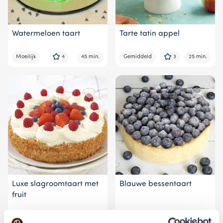
Watermeloen taart
Tarte tatin appel
Moeilijk
4
45 min.
Gemiddeld
3
25 min.
Luxe slagroomtaart met
Blauwe bessentaart
fruit
Moeilijk
4
60 min.
Moeilijk
3
25 min.