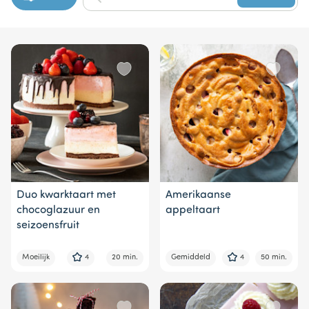
1
of
8
Duo kwarktaart met
Amerikaanse
chocoglazuur en
appeltaart
seizoensfruit
Moeilijk
4
20 min.
Gemiddeld
4
50 min.