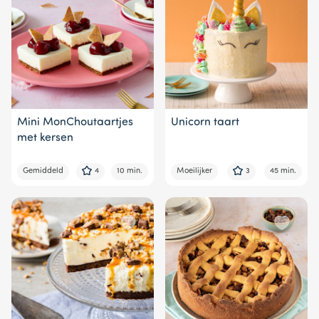
Mini MonChoutaartjes
Unicorn taart
met kersen
Gemiddeld
4
10 min.
Moeilijker
3
45 min.