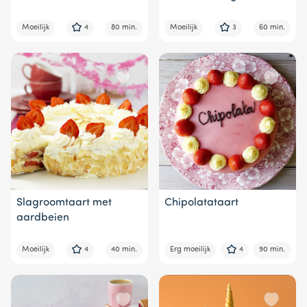
Moeilijk
4
80 min.
Moeilijk
3
60 min.
Slagroomtaart met
Chipolatataart
aardbeien
Moeilijk
4
40 min.
Erg moeilijk
4
90 min.