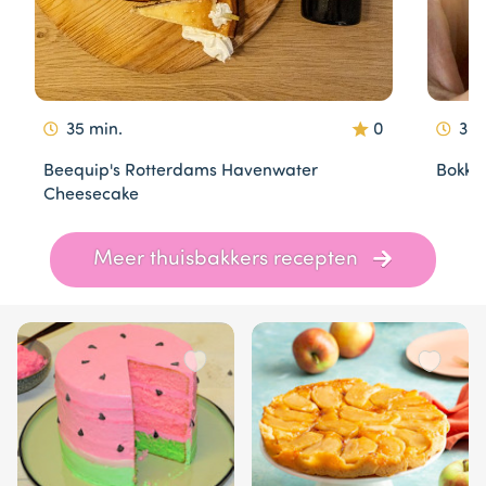
35 min.
0
30 
Beequip's Rotterdams Havenwater
Bokke
Cheesecake
Item
Meer thuisbakkers recepten
1
of
10