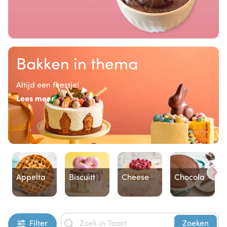
Bakken in thema
Altijd een feestje!
Lees meer
Appeltaart
Biscuittaart
Cheesecake
Chocoladetaart
Item
Filter
Zoeken