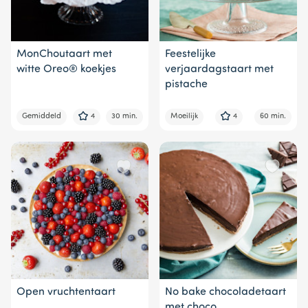
MonChoutaart met
Feestelijke
witte Oreo® koekjes
verjaardagstaart met
pistache
Gemiddeld
4
30 min.
Moeilijk
4
60 min.
Open vruchtentaart
No bake chocoladetaart
met choco