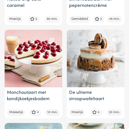
caramel
pepernotencrème
Moeilijk
2
90 min.
Gemiddeld
2
45 min.
Monchoutaart met
De ultieme
kandijkoekjesbodem
stroopwafeltaart
Makkelijk
4
10 min.
Moeilijk
4
30 min.