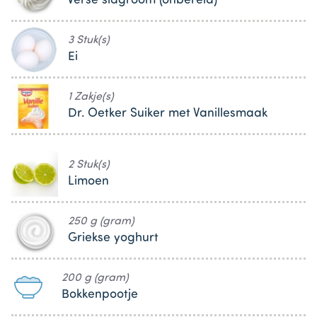
Verse slagroom (onbereid)
3 Stuk(s)
Ei
1 Zakje(s)
Dr. Oetker Suiker met Vanillesmaak
2 Stuk(s)
Limoen
250 g (gram)
Griekse yoghurt
200 g (gram)
Bokkenpootje