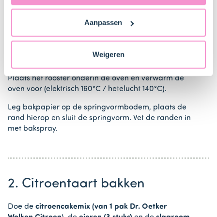
Stappen
ons
privacybeleid
voor gedetailleerde informatie. Hier
vind je ook meer informatie over gegevensoverdracht
Aanpassen
naar technology providers en partners in de Verenigde
Staten. Je kunt op elk moment van gedachten
veranderen en je toestemming intrekken.
1. Voorbereiden
Weigeren
Plaats het rooster onderin de oven en verwarm de
oven voor (elektrisch 160°C / hetelucht 140°C).
Leg bakpapier op de springvormbodem, plaats de
rand hierop en sluit de springvorm. Vet de randen in
met bakspray.
2. Citroentaart bakken
Doe de
citroencakemix (van 1 pak Dr. Oetker