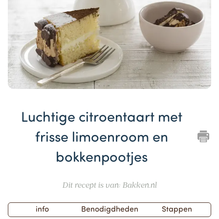
Item
1
Luchtige citroentaart met
of
1
frisse limoenroom en
bokkenpootjes
Dit recept is van: Bakken.nl
info
Benodigdheden
Stappen