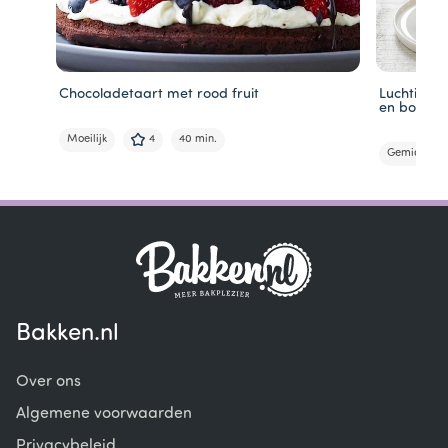
Chocoladetaart met rood fruit
Luchtige c
en bokken
Moeilijk
4
40 min.
Gemiddeld
Item
1
of
5
Bakken.nl
Over ons
Algemene voorwaarden
Privacybeleid