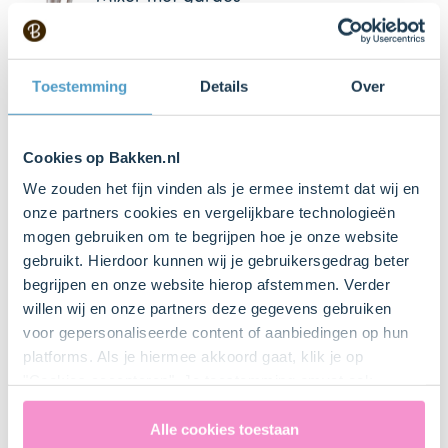
Zeefje
Toestemming
Details
Over
Cookies op Bakken.nl
Dr. Oetker Bakspray
We zouden het fijn vinden als je ermee instemt dat wij en
onze partners cookies en vergelijkbare technologieën
mogen gebruiken om te begrijpen hoe je onze website
Rasp
gebruikt. Hierdoor kunnen wij je gebruikersgedrag beter
begrijpen en onze website hierop afstemmen. Verder
willen wij en onze partners deze gegevens gebruiken
voor gepersonaliseerde content of aanbiedingen op hun
Bestel gemakkelijk en snel je bakproducten
platforms. Als je hiermee akkoord gaat, klik je op
bij ons zusje
DeLeuksteTaartenshop
.
"Cookies accepteren". Je toestemming omvat ook
uitdrukkelijk een eventuele gegevensoverdracht naar de
Verenigde Staten in de zin van artikel 49 AVG. Raadpleeg
Alle cookies toestaan