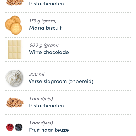
Pistachenoten
175 g (gram)
Maria biscuit
600 g (gram)
Witte chocolade
300 ml
Verse slagroom (onbereid)
1 handje(s)
Pistachenoten
1 handje(s)
Fruit naar keuze