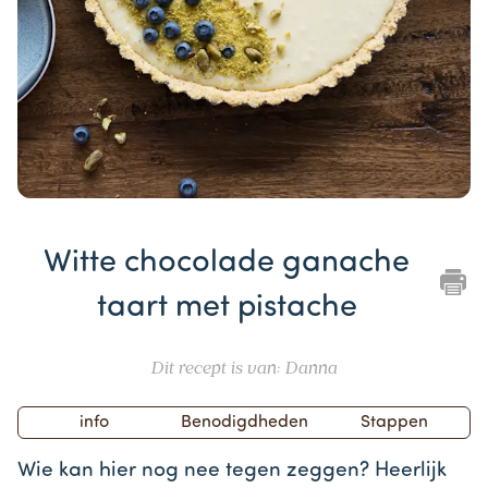
Item
1
Witte chocolade ganache
of
1
taart met pistache
Dit recept is van: Danna
info
Benodigdheden
Stappen
Wie kan hier nog nee tegen zeggen? Heerlijk