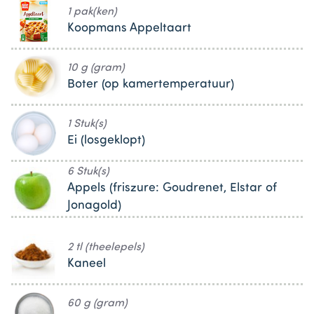
1 pak(ken)
Koopmans Appeltaart
10 g (gram)
Boter (op kamertemperatuur)
1 Stuk(s)
Ei (losgeklopt)
6 Stuk(s)
Appels (friszure: Goudrenet, Elstar of
Jonagold)
2 tl (theelepels)
Kaneel
60 g (gram)