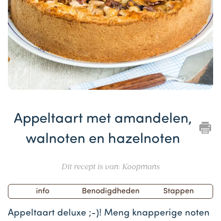
Item
1
Appeltaart met amandelen,
of
1
walnoten en hazelnoten
Dit recept is van: Koopmans
info
Benodigdheden
Stappen
Appeltaart deluxe ;-)! Meng knapperige noten