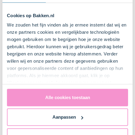
Mixer met deeghaken
Cookies op Bakken.nl
We zouden het fijn vinden als je ermee instemt dat wij en
onze partners cookies en vergelijkbare technologieën
Springvorm Ø24 cm
mogen gebruiken om te begrijpen hoe je onze website
Bestel dit product online
gebruikt. Hierdoor kunnen wij je gebruikersgedrag beter
begrijpen en onze website hierop afstemmen. Verder
Boter om in te vetten
willen wij en onze partners deze gegevens gebruiken
voor gepersonaliseerde content of aanbiedingen op hun
platforms. Als je hiermee akkoord gaat, klik je op
"Cookies accepteren". Je toestemming omvat ook
Dunschiller
uitdrukkelijk een eventuele gegevensoverdracht naar de
Verenigde Staten in de zin van artikel 49 AVG. Raadpleeg
Alle cookies toestaan
ons
privacybeleid
voor gedetailleerde informatie. Hier
Lepel
vind je ook meer informatie over gegevensoverdracht
Aanpassen
naar technology providers en partners in de Verenigde
Staten. Je kunt op elk moment van gedachten
veranderen en je toestemming intrekken.