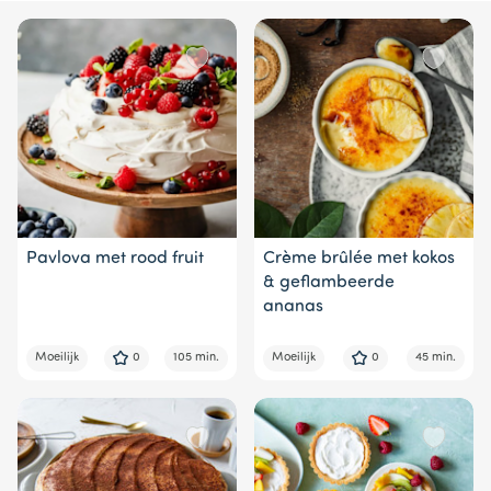
10
Pavlova met rood fruit
Crème brûlée met kokos
& geflambeerde
ananas
Moeilijk
0
105 min.
Moeilijk
0
45 min.