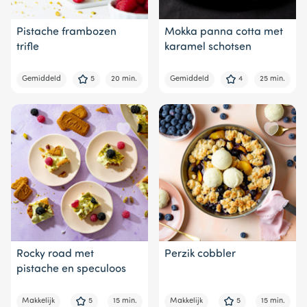
Pistache frambozen
Mokka panna cotta met
trifle
karamel schotsen
Gemiddeld
5
20 min.
Gemiddeld
4
25 min.
Rocky road met
Perzik cobbler
pistache en speculoos
Makkelijk
5
15 min.
Makkelijk
5
15 min.