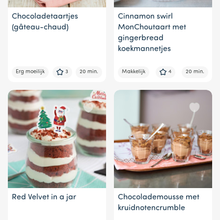
Chocoladetaartjes
Cinnamon swirl
(gâteau-chaud)
MonChoutaart met
gingerbread
koekmannetjes
Erg moeilijk
3
20 min.
Makkelijk
4
20 min.
Red Velvet in a jar
Chocolademousse met
kruidnotencrumble