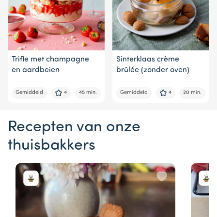
Trifle met champagne
Sinterklaas crème
en aardbeien
brûlée (zonder oven)
Gemiddeld
4
45 min.
Gemiddeld
4
20 min.
Recepten van onze
thuisbakkers