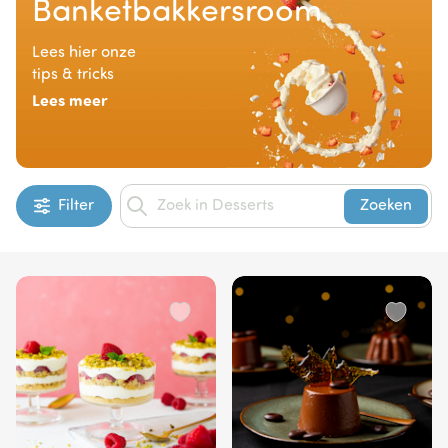
Banketbakkersroom
Lees hier onze
tips & tricks
Lees meer
Filter
Zoeken