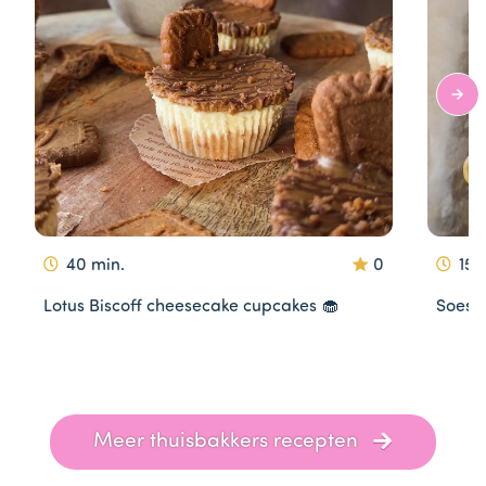
40 min.
0
15 
Lotus Biscoff cheesecake cupcakes 🧁
Soesj
Item
Meer thuisbakkers recepten
1
of