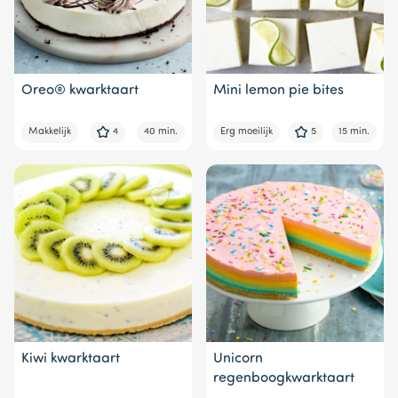
Oreo® kwarktaart
Mini lemon pie bites
Makkelijk
4
40 min.
Erg moeilijk
5
15 min.
Kiwi kwarktaart
Unicorn
regenboogkwarktaart