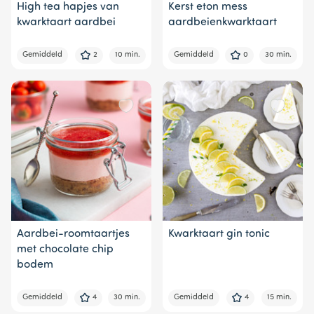
High tea hapjes van
Kerst eton mess
kwarktaart aardbei
aardbeienkwarktaart
Gemiddeld
2
10 min.
Gemiddeld
0
30 min.
Aardbei-roomtaartjes
Kwarktaart gin tonic
met chocolate chip
bodem
Gemiddeld
4
30 min.
Gemiddeld
4
15 min.