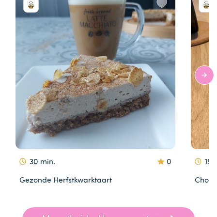
30 min.
0
15 
Gezonde Herfstkwarktaart
Choco
Item