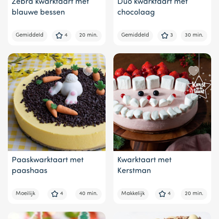
Zebra kwarktaart met
Duo kwarktaart met
blauwe bessen
chocolaag
Gemiddeld
4
20 min.
Gemiddeld
3
30 min.
Paaskwarktaart met
Kwarktaart met
paashaas
Kerstman
Moeilijk
4
40 min.
Makkelijk
4
20 min.