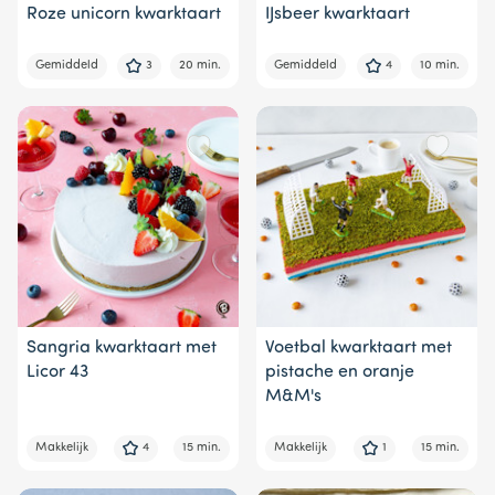
Roze unicorn kwarktaart
IJsbeer kwarktaart
Gemiddeld
3
20 min.
Gemiddeld
4
10 min.
Sangria kwarktaart met
Voetbal kwarktaart met
Licor 43
pistache en oranje
M&M's
Makkelijk
4
15 min.
Makkelijk
1
15 min.