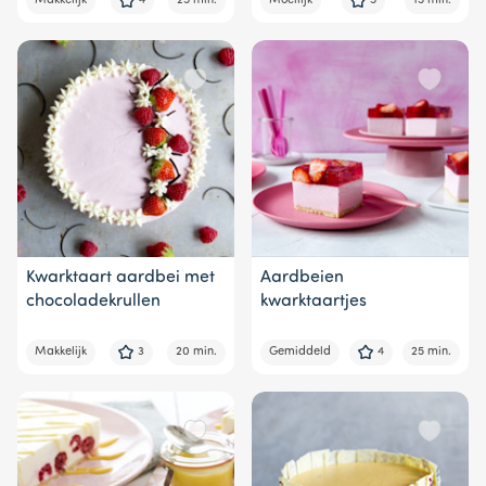
Makkelijk
4
25 min.
Moeilijk
5
15 min.
Kwarktaart aardbei met
Aardbeien
chocoladekrullen
kwarktaartjes
Makkelijk
3
20 min.
Gemiddeld
4
25 min.