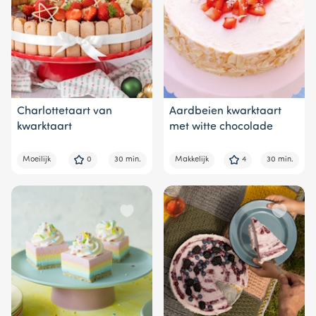
Charlottetaart van
Aardbeien kwarktaart
kwarktaart
met witte chocolade
Moeilijk
0
30 min.
Makkelijk
4
30 min.