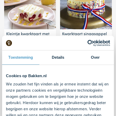
Kleintje kwarktaart met
Kwarktaart sinaasappel
frambozen en lemon
met witte
curd
chocoladedecoratie
Toestemming
Details
Over
Moeilijk
4
20 min.
Moeilijk
0
20 min.
Cookies op Bakken.nl
We zouden het fijn vinden als je ermee instemt dat wij en
onze partners cookies en vergelijkbare technologieën
mogen gebruiken om te begrijpen hoe je onze website
gebruikt. Hierdoor kunnen wij je gebruikersgedrag beter
begrijpen en onze website hierop afstemmen. Verder
willen wij en onze partners deze gegevens gebruiken