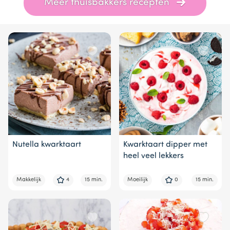
Meer thuisbakkers recepten
1
of
4
Nutella kwarktaart
Kwarktaart dipper met
heel veel lekkers
Makkelijk
4
15 min.
Moeilijk
0
15 min.