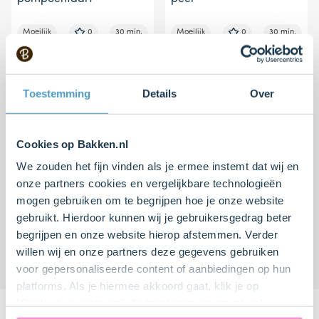
Moeilijk
0
30 min.
Moeilijk
0
30 min.
Toestemming
Details
Over
Cookies op Bakken.nl
We zouden het fijn vinden als je ermee instemt dat wij en
onze partners cookies en vergelijkbare technologieën
mogen gebruiken om te begrijpen hoe je onze website
Tarte tatin met sjalotjes
Hartige spinazietaart
gebruikt. Hierdoor kunnen wij je gebruikersgedrag beter
en geitenkaas
begrijpen en onze website hierop afstemmen. Verder
willen wij en onze partners deze gegevens gebruiken
Moeilijk
3
20 min.
Makkelijk
3
15 min.
voor gepersonaliseerde content of aanbiedingen op hun
platforms. Als je hiermee akkoord gaat, klik je op
"Cookies accepteren". Je toestemming omvat ook
Recepten van onze