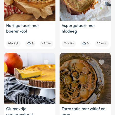
Hartige taart met
Aspergetaart met
boerenkool
filodeeg
Moeilijk
2
45 min.
Moeilijk
5
20 min.
Glutenvrije
Tarte tatin met witlof en
pompoentaart
peer