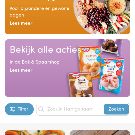
Voor bijzondere én gewone
dagen
Lees meer
Bekijk alle acties
In de Bak & Spaarshop
Lees meer
Filter
Zoeken