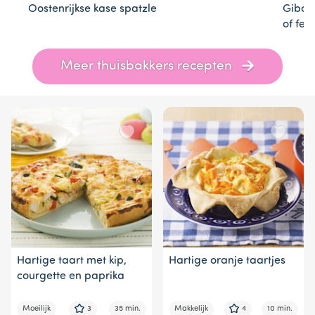
Oostenrijkse kase spatzle
Gibani
of fet
Item
Meer thuisbakkers recepten
1
of
3
Hartige taart met kip,
Hartige oranje taartjes
courgette en paprika
Moeilijk
3
35 min.
Makkelijk
4
10 min.