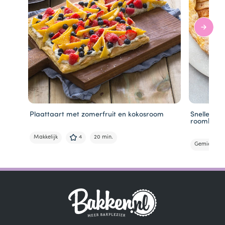
Plaattaart met zomerfruit en kokosroom
Snelle app
roombote
Makkelijk
4
20 min.
Gemiddeld
Item
1
of
6