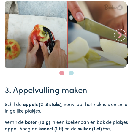
>
Item
1
3. Appelvulling maken
of
2
Schil de
appels (2-3 stuks)
, verwijder het klokhuis en snijd
in gelijke plakjes.
Verhit de
boter (10 g)
in een koekenpan en bak de plakjes
appel. Voeg de
kaneel (1 tl)
en de
suiker (1 el)
toe,