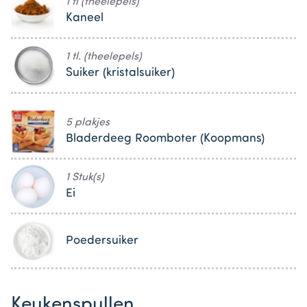
1 tl (theelepels)
Kaneel
1 tl. (theelepels)
Suiker (kristalsuiker)
5 plakjes
Bladerdeeg Roomboter (Koopmans)
1 Stuk(s)
Ei
Poedersuiker
Keukenspullen