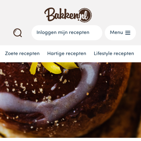
Inloggen mijn recepten
Menu
Zoete recepten
Hartige recepten
Lifestyle recepten