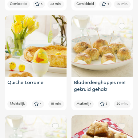
Gemiddeld
5
30 min.
Gemiddeld
4
20 min.
Quiche Lorraine
Bladerdeeghapjes met
gekruid gehakt
Makkelijk
4
15 min.
Makkelijk
3
20 min.