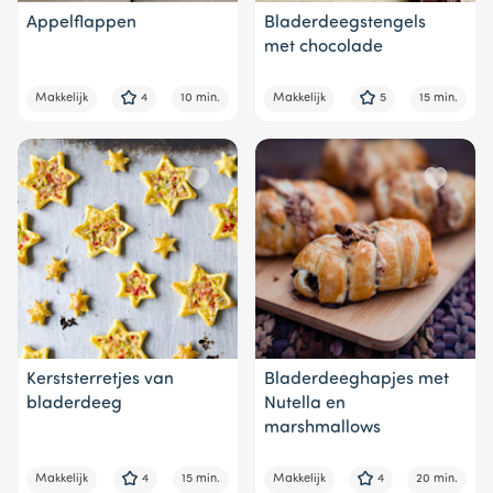
Appelflappen
Bladerdeegstengels
met chocolade
Makkelijk
4
10 min.
Makkelijk
5
15 min.
Kerststerretjes van
Bladerdeeghapjes met
bladerdeeg
Nutella en
marshmallows
Makkelijk
4
15 min.
Makkelijk
4
20 min.