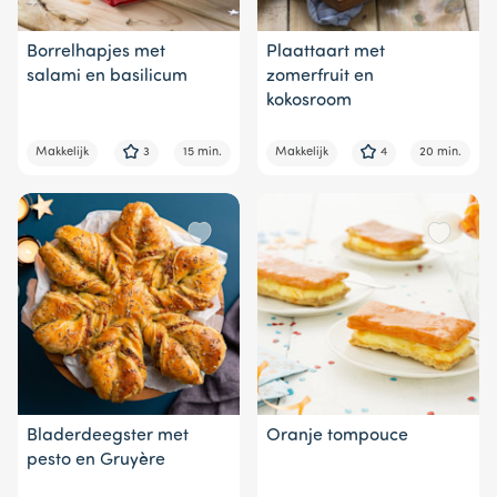
Borrelhapjes met
Plaattaart met
salami en basilicum
zomerfruit en
kokosroom
Makkelijk
3
15 min.
Makkelijk
4
20 min.
Bladerdeegster met
Oranje tompouce
pesto en Gruyère