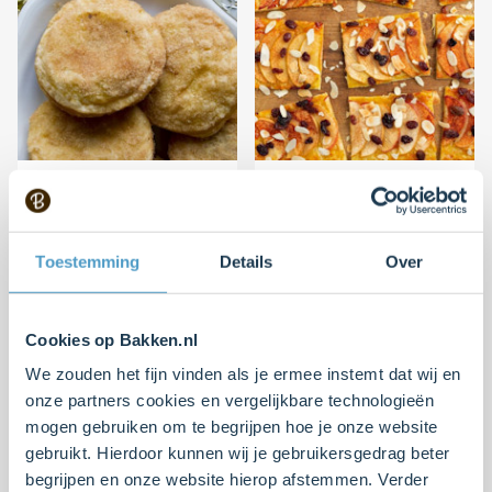
Appelbeignets van
Snelle bladerdeegtaart
bladerdeeg
met appel
Moeilijk
4
10 min.
Makkelijk
4
15 min.
Toestemming
Details
Over
Cookies op Bakken.nl
We zouden het fijn vinden als je ermee instemt dat wij en
onze partners cookies en vergelijkbare technologieën
mogen gebruiken om te begrijpen hoe je onze website
gebruikt. Hierdoor kunnen wij je gebruikersgedrag beter
begrijpen en onze website hierop afstemmen. Verder