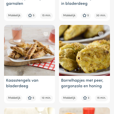
garnalen
in bladerdeeg
Makkelijk
5
15 min.
Makkelijk
5
30 min.
Kaasstengels van
Borrelhapjes met peer,
bladerdeeg
gorgonzola en honing
Makkelijk
5
10 min.
Makkelijk
3
15 min.