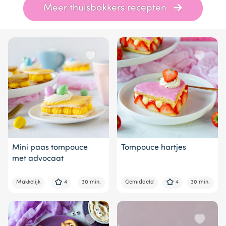
Item
Meer thuisbakkers recepten
1
of
4
Mini paas tompouce
Tompouce hartjes
met advocaat
Makkelijk
4
30 min.
Gemiddeld
4
30 min.