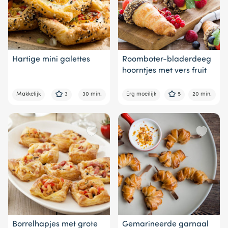
Hartige mini galettes
Roomboter-bladerdeeg
hoorntjes met vers fruit
Makkelijk
3
30 min.
Erg moeilijk
5
20 min.
Borrelhapjes met grote
Gemarineerde garnaal