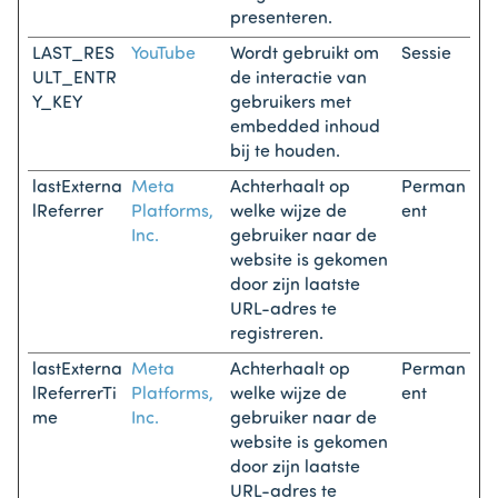
presenteren.
LAST_RES
YouTube
Wordt gebruikt om
Sessie
ULT_ENTR
de interactie van
Y_KEY
gebruikers met
embedded inhoud
bij te houden.
lastExterna
Meta
Achterhaalt op
Perman
lReferrer
Platforms,
welke wijze de
ent
Inc.
gebruiker naar de
website is gekomen
door zijn laatste
URL-adres te
registreren.
lastExterna
Meta
Achterhaalt op
Perman
lReferrerTi
Platforms,
welke wijze de
ent
me
Inc.
gebruiker naar de
website is gekomen
door zijn laatste
URL-adres te