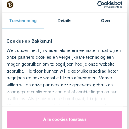
website, zoals het
aantal bezoeken,
de gemiddelde tijd
Toestemming
Details
Over
die op de website is
doorgebracht en
welke pagina's zijn
gelezen.
Cookies op Bakken.nl
_hjSession
Hotjar
Verzamelt
1 jaar
We zouden het fijn vinden als je ermee instemt dat wij en
User_#
statistieken over de
onze partners cookies en vergelijkbare technologieën
bezoeken van de
mogen gebruiken om te begrijpen hoe je onze website
gebruiker aan de
gebruikt. Hierdoor kunnen wij je gebruikersgedrag beter
website, zoals het
begrijpen en onze website hierop afstemmen. Verder
aantal bezoeken,
willen wij en onze partners deze gegevens gebruiken
de gemiddelde tijd
voor gepersonaliseerde content of aanbiedingen op hun
die op de website is
platforms. Als je hiermee akkoord gaat, klik je op
doorgebracht en
"Cookies accepteren". Je toestemming omvat ook
welke pagina's zijn
uitdrukkelijk een eventuele gegevensoverdracht naar de
gelezen.
Verenigde Staten in de zin van artikel 49 AVG. Raadpleeg
Alle cookies toestaan
_hjTLDTest
Hotjar
Registreert
Sessie
ons
privacybeleid
voor gedetailleerde informatie. Hier
statistische