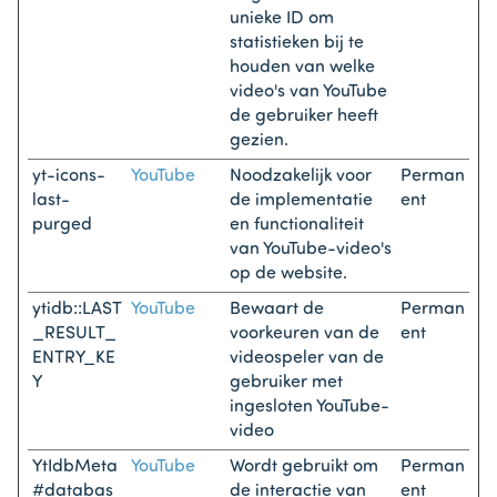
unieke ID om
statistieken bij te
houden van welke
video's van YouTube
de gebruiker heeft
gezien.
yt-icons-
YouTube
Noodzakelijk voor
Perman
last-
de implementatie
ent
purged
en functionaliteit
van YouTube-video's
op de website.
ytidb::LAST
YouTube
Bewaart de
Perman
_RESULT_
voorkeuren van de
ent
ENTRY_KE
videospeler van de
Y
gebruiker met
ingesloten YouTube-
video
YtIdbMeta
YouTube
Wordt gebruikt om
Perman
#databas
de interactie van
ent