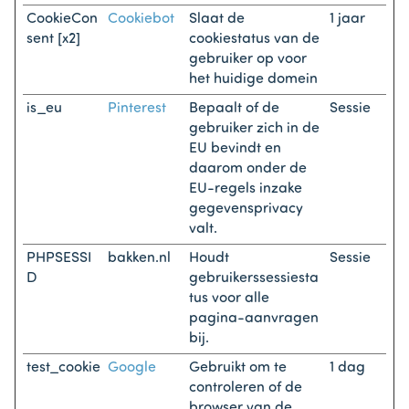
CookieCon
Cookiebot
Slaat de
1 jaar
sent [x2]
cookiestatus van de
gebruiker op voor
het huidige domein
is_eu
Pinterest
Bepaalt of de
Sessie
gebruiker zich in de
EU bevindt en
daarom onder de
EU-regels inzake
gegevensprivacy
valt.
PHPSESSI
bakken.nl
Houdt
Sessie
D
gebruikerssessiesta
tus voor alle
pagina-aanvragen
bij.
test_cookie
Google
Gebruikt om te
1 dag
controleren of de
browser van de