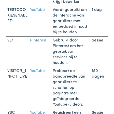
krijgt beperken.
TESTCOO
YouTube
Wordt gebruikt om
1 dag
KIESENABL
de interactie van
ED
gebruikers met
embedded inhoud
bij te houden.
v3/
Pinterest
Gebruikt door
Sessie
Pinterest om het
gebruik van
services bij te
houden.
VISITOR_I
YouTube
Probeert de
180
NFO1_LIVE
bandbreedte van
dagen
gebruikers te
schatten op
pagina's met
geïntegreerde
YouTube-video's.
YSC
YouTube
Registreert een
Sessie