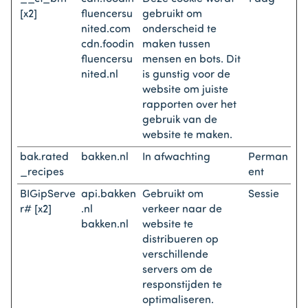
[x2]
fluencersu
gebruikt om
nited.com
onderscheid te
cdn.foodin
maken tussen
fluencersu
mensen en bots. Dit
nited.nl
is gunstig voor de
website om juiste
rapporten over het
gebruik van de
website te maken.
bak.rated
bakken.nl
In afwachting
Perman
_recipes
ent
BIGipServe
api.bakken
Gebruikt om
Sessie
r# [x2]
.nl
verkeer naar de
bakken.nl
website te
distribueren op
verschillende
servers om de
responstijden te
optimaliseren.