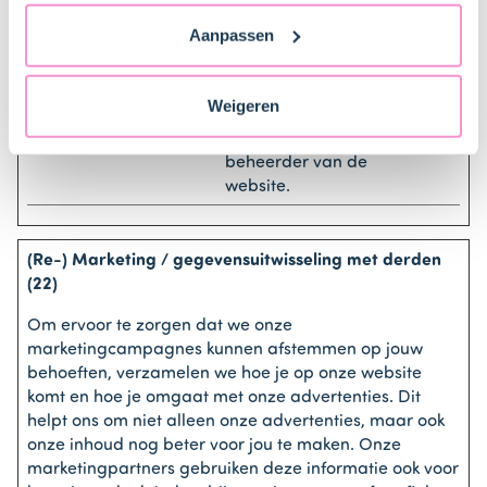
vind je ook meer informatie over gegevensoverdracht
gegevens over het
Aanpassen
naar technology providers en partners in de Verenigde
gedrag van
Staten. Je kunt op elk moment van gedachten
bezoekers aan de
website. Gebruikt
veranderen en je toestemming intrekken.
Weigeren
voor interne
analyse door de
beheerder van de
website.
(Re-) Marketing / gegevensuitwisseling met derden
(22)
Om ervoor te zorgen dat we onze
marketingcampagnes kunnen afstemmen op jouw
behoeften, verzamelen we hoe je op onze website
komt en hoe je omgaat met onze advertenties. Dit
helpt ons om niet alleen onze advertenties, maar ook
onze inhoud nog beter voor jou te maken. Onze
marketingpartners gebruiken deze informatie ook voor