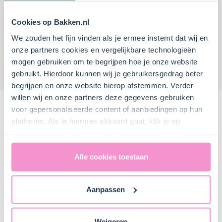
Cookies op Bakken.nl
We zouden het fijn vinden als je ermee instemt dat wij en
Stroopwafelcake met
Stroopwafel-
peer en kandijsuiker
bananencake
onze partners cookies en vergelijkbare technologieën
mogen gebruiken om te begrijpen hoe je onze website
gebruikt. Hierdoor kunnen wij je gebruikersgedrag beter
Moeilijk
0
15 min.
Makkelijk
5
15 min.
begrijpen en onze website hierop afstemmen. Verder
willen wij en onze partners deze gegevens gebruiken
Recepten van onze
voor gepersonaliseerde content of aanbiedingen op hun
platforms. Als je hiermee akkoord gaat, klik je op
thuisbakkers
"Cookies accepteren". Je toestemming omvat ook
uitdrukkelijk een eventuele gegevensoverdracht naar de
Verenigde Staten in de zin van artikel 49 AVG. Raadpleeg
Alle cookies toestaan
ons
privacybeleid
voor gedetailleerde informatie. Hier
vind je ook meer informatie over gegevensoverdracht
Aanpassen
naar technology providers en partners in de Verenigde
Staten. Je kunt op elk moment van gedachten
veranderen en je toestemming intrekken.
Weigeren