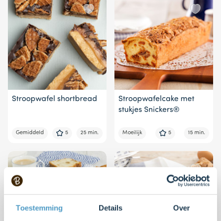
Stroopwafel shortbread
Stroopwafelcake met
stukjes Snickers®
Gemiddeld
5
25 min.
Moeilijk
5
15 min.
Toestemming
Details
Over