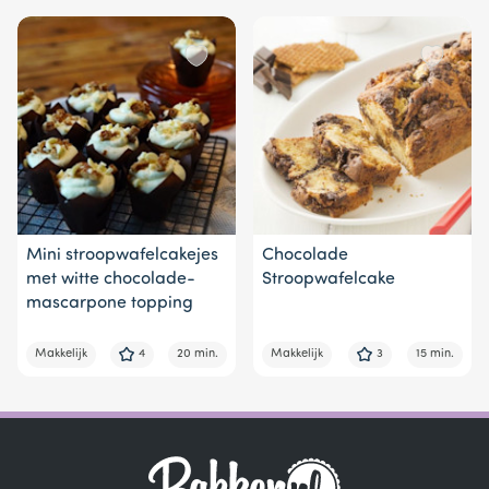
1
Mini stroopwafelcakejes
Chocolade
met witte chocolade-
Stroopwafelcake
mascarpone topping
Makkelijk
4
20 min.
Makkelijk
3
15 min.