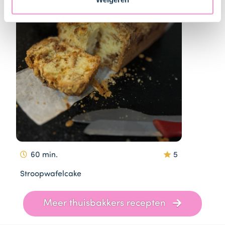
60 min.
5
Stroopwafelcake
Item
Meer thuisbakkers recepten
1
of