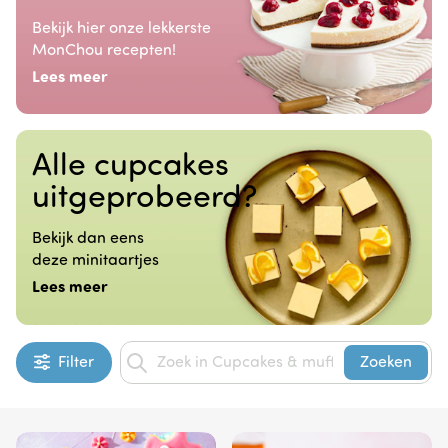
Bekijk hier onze lekkerste
MonChou recepten!
Lees meer
Alle cupcakes
uitgeprobeerd?
Bekijk dan eens
deze minitaartjes
Lees meer
Filter
Zoeken