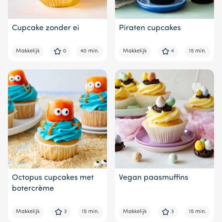
Cupcake zonder ei
Piraten cupcakes
Makkelijk
0
40 min.
Makkelijk
4
15 min.
Octopus cupcakes met
Vegan paasmuffins
botercrème
Makkelijk
3
15 min.
Makkelijk
3
15 min.