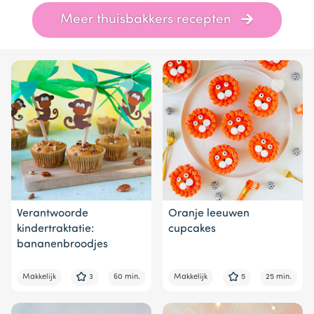
Item
Meer thuisbakkers recepten
1
of
10
Verantwoorde
Oranje leeuwen
kindertraktatie:
cupcakes
bananenbroodjes
Makkelijk
3
60 min.
Makkelijk
5
25 min.