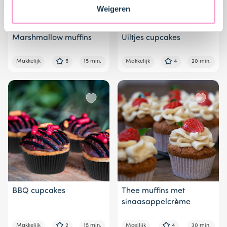
veranderen en je toestemming intrekken.
Weigeren
Marshmallow muffins
Uiltjes cupcakes
Makkelijk
5
15 min.
Makkelijk
4
20 min.
BBQ cupcakes
Thee muffins met
sinaasappelcrème
Makkelijk
2
15 min.
Moeilijk
4
30 min.