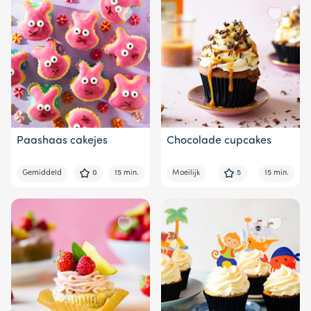
Paashaas cakejes
Chocolade cupcakes
Gemiddeld
0
15 min.
Moeilijk
5
15 min.