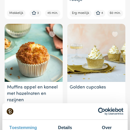
Makkelijk
3
45 min.
Erg moeilijk
4
60 min.
Muffins appel en kaneel
Golden cupcakes
met hazelnoten en
rozijnen
Makkelijk
4
20 min.
Makkelijk
3
15 min.
Toestemming
Details
Over