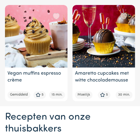
Vegan muffins espresso
Amaretto cupcakes met
crème
witte chocolademousse
Gemiddeld
5
15 min.
Moeilijk
5
30 min.
Recepten van onze
thuisbakkers