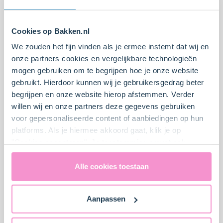
Cookies op Bakken.nl
We zouden het fijn vinden als je ermee instemt dat wij en
onze partners cookies en vergelijkbare technologieën
mogen gebruiken om te begrijpen hoe je onze website
gebruikt. Hierdoor kunnen wij je gebruikersgedrag beter
begrijpen en onze website hierop afstemmen. Verder
Babyshower cupcakes
Groene meisjes monster
willen wij en onze partners deze gegevens gebruiken
cupcakes
voor gepersonaliseerde content of aanbiedingen op hun
platforms. Als je hiermee akkoord gaat, klik je op
Moeilijk
4
45 min.
Makkelijk
3
10 min.
"Cookies accepteren". Je toestemming omvat ook
uitdrukkelijk een eventuele gegevensoverdracht naar de
Verenigde Staten in de zin van artikel 49 AVG. Raadpleeg
Alle cookies toestaan
ons
privacybeleid
voor gedetailleerde informatie. Hier
vind je ook meer informatie over gegevensoverdracht
Aanpassen
naar technology providers en partners in de Verenigde
Staten. Je kunt op elk moment van gedachten