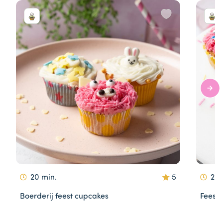
20 min.
5
20 
Boerderij feest cupcakes
Feest 