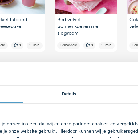
lvet tulband
Red velvet
Cak
heesecake
pannenkoeken met
vel
slagroom
eld
3
15 min.
Gemiddeld
3
15 min.
Gem
Details
s je ermee instemt dat wij en onze partners cookies en vergelij
lvet taart met
Red Velvet Cookies
Red
e je onze website gebruikt. Hierdoor kunnen wij je gebruikersged
wpoppen
hal