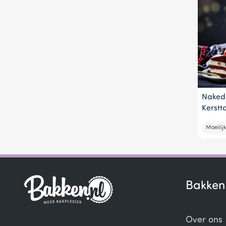
Naked 
Kerstt
Moeilijk
Bakken
Over ons