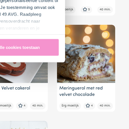
gepersonaliseerde content of
". Je toestemming omvat ook
lijk
4
45 min.
Moeilijk
5
40 min.
el 49 AVG. Raadpleeg
evensoverdracht naar
en veranderen en je
lle cookies toestaan
 Velvet cakerol
Meringuerol met red
velvet chocolade
moeilijk
4
40 min.
Erg moeilijk
4
40 min.