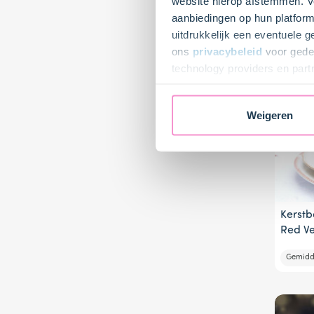
website hierop afstemmen. Ve
aanbiedingen op hun platform
Moeilijk
uitdrukkelijk een eventuele 
ons
privacybeleid
voor gedet
technology providers en part
toestemming intrekken.
Weigeren
Kerst
Red Ve
Gemidd