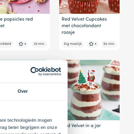
e popsicles red
Red Velvet Cupcakes
vet
met chocofondant
roosje
iddeld
4
25 min.
Erg moeilijk
4
60 min.
Over
kbare technologieën mogen
 Velvet drip
Red Velvet in a jar
rag beter begrijpen en onze
loweentaart