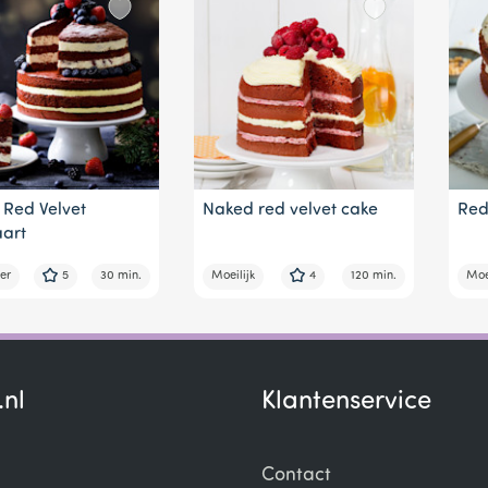
Red Velvet
Naked red velvet cake
Red
aart
er
5
30 min.
Moeilijk
4
120 min.
Moei
.nl
Klantenservice
Contact