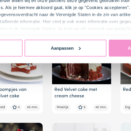
rder willen wij en onze partners deze gegevens gebruiken voor 
s. Als je hiermee akkoord gaat, klik je op "Cookies accepteren
0
40 min.
Erg moeilijk
3
25 min.
Moei
gegevensoverdracht naar de Verenigde Staten in de zin van artik
ailleerde informatie. Hier vind je ook meer informatie over geg
ners in de Verenigde Staten. Je kunt op elk moment van gedacht
Aanpassen
A
boompjes van
Red Velvet cake met
Red
lvet cake
cream cheese
eld
4
40 min.
Moeilijk
5
40 min.
Erg 