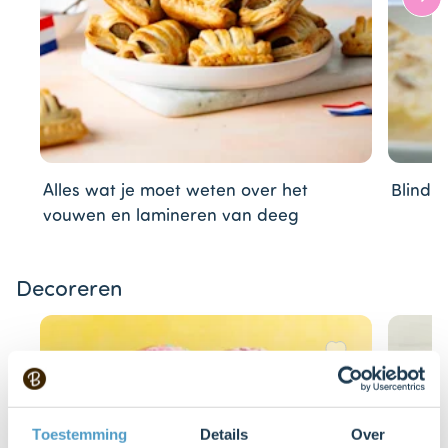
Alles wat je moet weten over het
Blind 
vouwen en lamineren van deeg
Item
Decoreren
1
of
16
Toestemming
Details
Over