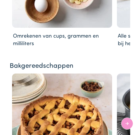
Omrekenen van cups, grammen en
Alle so
milliliters
bij het
Item
Bakgereedschappen
1
of
19