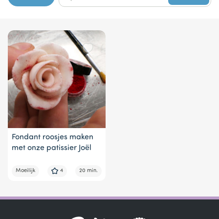
of
17
Fondant roosjes maken
met onze patissier Joël
Moeilijk
4
20 min.