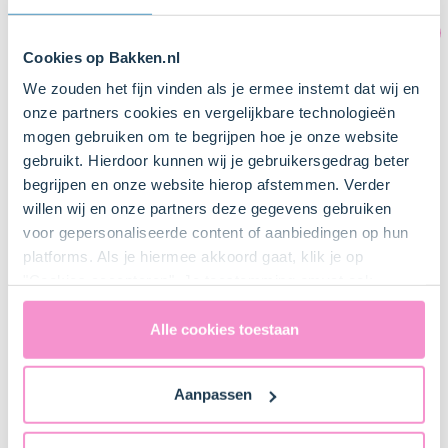
Cookies op Bakken.nl
We zouden het fijn vinden als je ermee instemt dat wij en
onze partners cookies en vergelijkbare technologieën
mogen gebruiken om te begrijpen hoe je onze website
gebruikt. Hierdoor kunnen wij je gebruikersgedrag beter
begrijpen en onze website hierop afstemmen. Verder
willen wij en onze partners deze gegevens gebruiken
Dripcake maken: stap voor stap gids
Dieren
voor gepersonaliseerde content of aanbiedingen op hun
voor een perfecte drip en decoratie
platforms. Als je hiermee akkoord gaat, klik je op
"Cookies accepteren". Je toestemming omvat ook
uitdrukkelijk een eventuele gegevensoverdracht naar de
Item
Bewaren
Verenigde Staten in de zin van artikel 49 AVG. Raadpleeg
Alle cookies toestaan
1
ons
privacybeleid
voor gedetailleerde informatie. Hier
of
vind je ook meer informatie over gegevensoverdracht
5
Aanpassen
naar technology providers en partners in de Verenigde
Staten. Je kunt op elk moment van gedachten