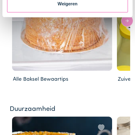
veranderen en je toestemming intrekken.
Weigeren
Alle Baksel Bewaartips
Zuivel
Item
Duurzaamheid
1
of
3