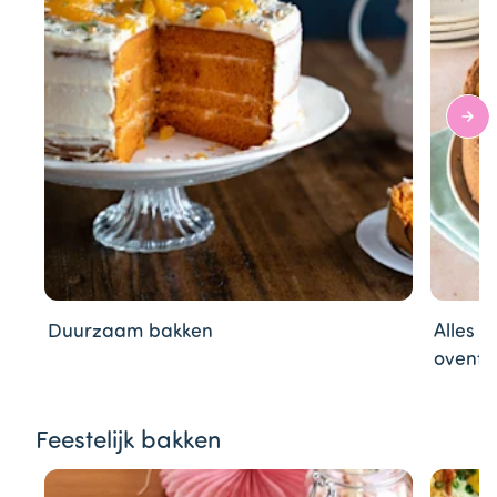
Duurzaam bakken
Alles 
ovente
Item
Feestelijk bakken
1
of