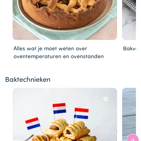
Alles wat je moet weten over
Bakvor
oventemperaturen en ovenstanden
Item
Baktechnieken
1
of
5