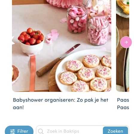
3
Babyshower organiseren: Zo pak je het
Paasbr
aan!
Paasre
Item
1
Filter
Zoeken