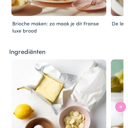
Brioche maken: zo maak je dit Franse
De lek
luxe brood
Item
Ingrediënten
1
of
17