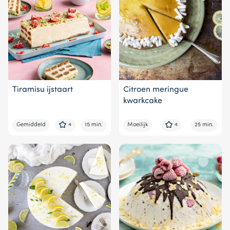
Tiramisu ijstaart
Citroen meringue
kwarkcake
Gemiddeld
4
15 min.
Moeilijk
4
25 min.