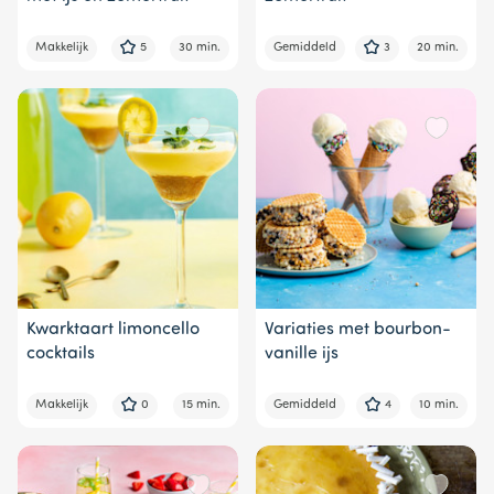
Makkelijk
5
30 min.
Gemiddeld
3
20 min.
Kwarktaart limoncello
Variaties met bourbon-
cocktails
vanille ijs
Makkelijk
0
15 min.
Gemiddeld
4
10 min.