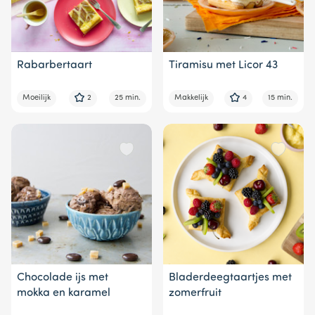
Rabarbertaart
Tiramisu met Licor 43
Moeilijk
2
25 min.
Makkelijk
4
15 min.
Chocolade ijs met
Bladerdeegtaartjes met
mokka en karamel
zomerfruit