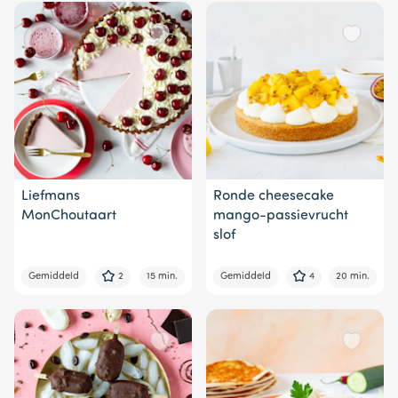
Liefmans
Ronde cheesecake
MonChoutaart
mango-passievrucht
slof
Gemiddeld
2
15 min.
Gemiddeld
4
20 min.