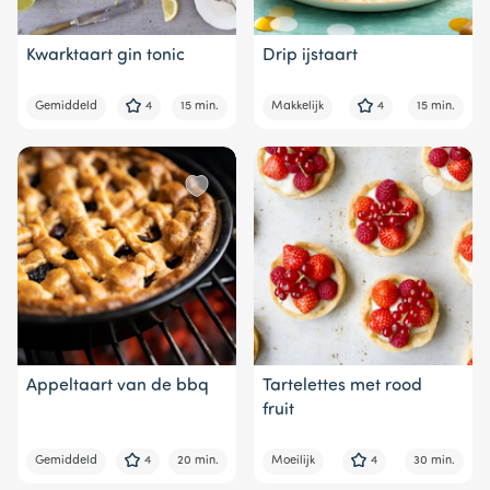
Kwarktaart gin tonic
Drip ijstaart
Gemiddeld
4
15 min.
Makkelijk
4
15 min.
Appeltaart van de bbq
Tartelettes met rood
fruit
Gemiddeld
4
20 min.
Moeilijk
4
30 min.