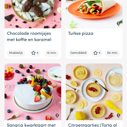
Chocolade roomijsjes
Turkse pizza
met koffie en karamel
Makkelijk
4
15 min.
Gemiddeld
5
60 min.
Sangria kwarktaart met
Citroentaartjes (Torta al