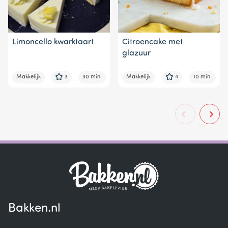
Limoncello kwarktaart
Citroencake met
glazuur
Makkelijk
3
30 min.
Makkelijk
4
10 min.
Bakken.nl