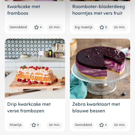
Kwarkcake met
Roomboter-bladerdeeg
framboos
hoorntjes met vers fruit
Gemiddeld
4
20 min.
Erg moeilijk
5
20 min.
Drip kwarkcake met
Zebra kwarktaart met
verse frambozen
blauwe bessen
Moeilijk
5
30 min.
Gemiddeld
4
20 min.