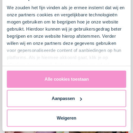
We zouden het fijn vinden als je ermee instemt dat wij en
onze partners cookies en vergelijkbare technologieën
mogen gebruiken om te begrijpen hoe je onze website
gebruikt. Hierdoor kunnen wij je gebruikersgedrag beter
begrijpen en onze website hierop afstemmen. Verder
willen wij en onze partners deze gegevens gebruiken
Feestelijke freakshake
Stokbrood
met framboos
voor gepersonaliseerde content of aanbiedingen op hun
platforms. Als je hiermee akkoord gaat, klik je op
"Cookies accepteren". Je toestemming omvat ook
Makkelijk
4
45 min.
Erg moeilijk
3
30 min.
uitdrukkelijk een eventuele gegevensoverdracht naar de
Verenigde Staten in de zin van artikel 49 AVG. Raadpleeg
Alle cookies toestaan
ons
privacybeleid
voor gedetailleerde informatie. Hier
vind je ook meer informatie over gegevensoverdracht
Aanpassen
naar technology providers en partners in de Verenigde
Staten. Je kunt op elk moment van gedachten
veranderen en je toestemming intrekken.
Weigeren