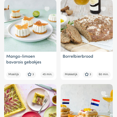
Mango-limoen
Borrelbierbrood
bavarois gebakjes
Moeilijk
3
45 min.
Makkelijk
3
60 min.