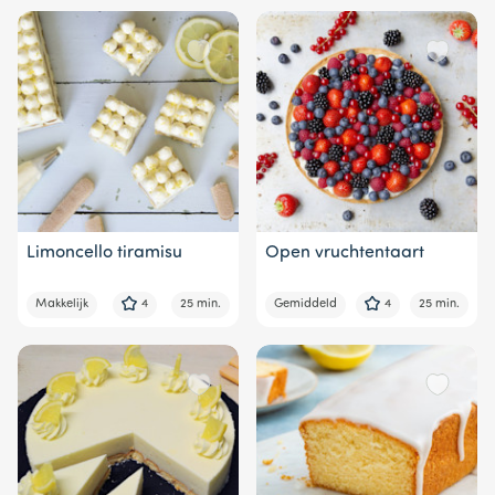
Limoncello tiramisu
Open vruchtentaart
Makkelijk
4
25 min.
Gemiddeld
4
25 min.