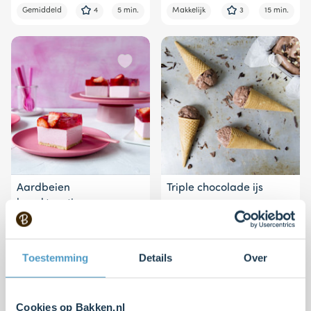
Gemiddeld
4
5 min.
Makkelijk
3
15 min.
Aardbeien
Triple chocolade ijs
kwarktaartjes
Gemiddeld
4
25 min.
Gemiddeld
3
5 min.
Toestemming
Details
Over
Cookies op Bakken.nl