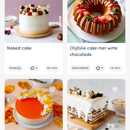
Naked cake
Olijfolie cake met witte
chocolade
Moeilijk
3
50 min.
Gemiddeld
5
15 min.