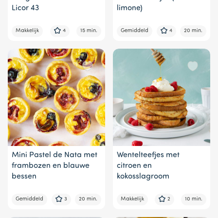
Licor 43
limone)
Makkelijk
4
15 min.
Gemiddeld
4
20 min.
Mini Pastel de Nata met
Wentelteefjes met
frambozen en blauwe
citroen en
bessen
kokosslagroom
Gemiddeld
3
20 min.
Makkelijk
2
10 min.