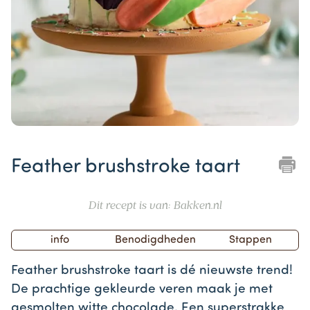
Item
1
Feather brushstroke taart
of
1
Dit recept is van: Bakken.nl
info
Benodigdheden
Stappen
Feather brushstroke taart is dé nieuwste trend!
De prachtige gekleurde veren maak je met
gesmolten witte chocolade. Een superstrakke