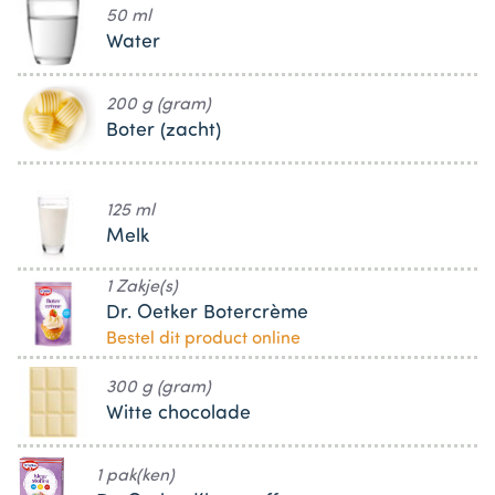
50 ml
Water
200 g (gram)
Boter (zacht)
125 ml
Melk
1 Zakje(s)
Dr. Oetker Botercrème
Bestel dit product online
300 g (gram)
Witte chocolade
1 pak(ken)