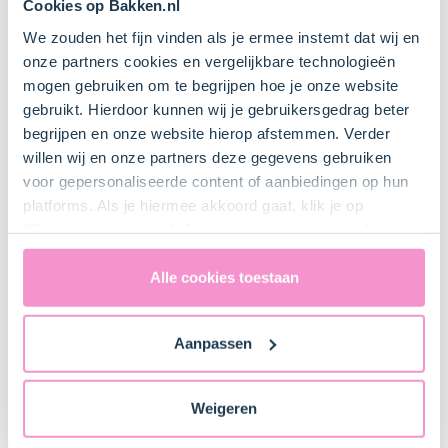
Cookies op Bakken.nl
We zouden het fijn vinden als je ermee instemt dat wij en
onze partners cookies en vergelijkbare technologieën
1. Voorbereiden
mogen gebruiken om te begrijpen hoe je onze website
gebruikt. Hierdoor kunnen wij je gebruikersgedrag beter
Verwarm de oven voor (elektrisch 170°C / hetelucht
begrijpen en onze website hierop afstemmen. Verder
170°C).
willen wij en onze partners deze gegevens gebruiken
Bekleed de bodem van de springvorm met
voor gepersonaliseerde content of aanbiedingen op hun
bakpapier en vet de rand in met bakspray of boter.
platforms. Als je hiermee akkoord gaat, klik je op
"Cookies accepteren". Je toestemming omvat ook
uitdrukkelijk een eventuele gegevensoverdracht naar de
Verenigde Staten in de zin van artikel 49 AVG. Raadpleeg
Alle cookies toestaan
ons
privacybeleid
voor gedetailleerde informatie. Hier
2. Taart bakken
vind je ook meer informatie over gegevensoverdracht
Aanpassen
naar technology providers en partners in de Verenigde
Doe de
taartmix (1 pak Dr. Oetker Basismix
Staten. Je kunt op elk moment van gedachten
Biscuittaart)
samen met de
eieren (5 stuks)
, het
veranderen en je toestemming intrekken.
vanille-aroma (1 tl)
en het
water (50 ml)
in een
Weigeren
beslagkom. Meng het geheel met een mixer op de