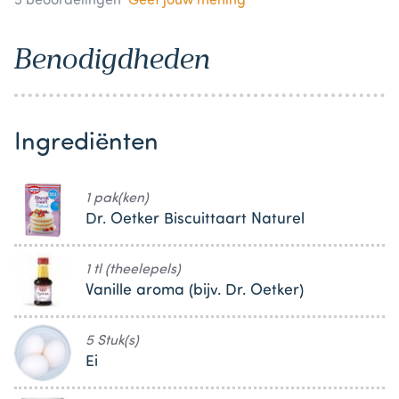
5
beoordelingen
Geef jouw mening
Benodigdheden
Ingrediënten
1 pak(ken)
Dr. Oetker Biscuittaart Naturel
1 tl (theelepels)
Vanille aroma (bijv. Dr. Oetker)
5 Stuk(s)
Ei