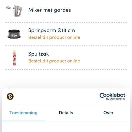
Mixer met gardes
Springvorm Ø18 cm
Bestel dit product online
Spuitzak
Bestel dit product online
Bestel gemakkelijk en snel je bakproducten
bij ons zusje
DeLeuksteTaartenshop
.
Toestemming
Details
Over
Stappen