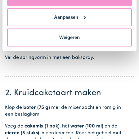
ons
privacybeleid
voor gedetailleerde informatie. Hier
vind je ook meer informatie over gegevensoverdracht
Aanpassen
naar technology providers en partners in de Verenigde
1. Voorbereiden
Staten. Je kunt op elk moment van gedachten
veranderen en je toestemming intrekken.
Weigeren
Plaats het rooster iets onder het midden van de oven
en verwarm de oven voor.
Vet de springvorm in met een bakspray.
2. Kruidcaketaart maken
Klop de
boter (75 g)
met de mixer zacht en romig in
een beslagkom.
Voeg de
cakemix (1 pak)
, het
water (100 ml)
en de
eieren (3 stuks)
in één keer toe. Roer het geheel met