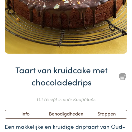
Item
1
Taart van kruidcake met
of
1
chocoladedrips
Dit recept is van: Koopmans
info
Benodigdheden
Stappen
Een makkelijke en kruidige driptaart van Oud-