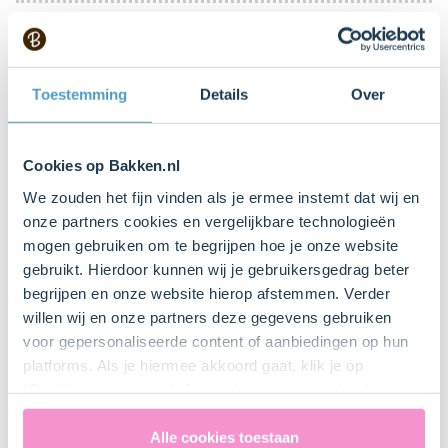
Mengkom
Bestel dit product online
Toestemming
Details
Over
Mixer met gardes
Cookies op Bakken.nl
Spatel
We zouden het fijn vinden als je ermee instemt dat wij en
Bestel dit product online
onze partners cookies en vergelijkbare technologieën
mogen gebruiken om te begrijpen hoe je onze website
gebruikt. Hierdoor kunnen wij je gebruikersgedrag beter
begrijpen en onze website hierop afstemmen. Verder
Bestel gemakkelijk en snel je bakproducten
willen wij en onze partners deze gegevens gebruiken
bij ons zusje
DeLeuksteTaartenshop
.
voor gepersonaliseerde content of aanbiedingen op hun
platforms. Als je hiermee akkoord gaat, klik je op
"Cookies accepteren". Je toestemming omvat ook
Stappen
uitdrukkelijk een eventuele gegevensoverdracht naar de
Verenigde Staten in de zin van artikel 49 AVG. Raadpleeg
Alle cookies toestaan