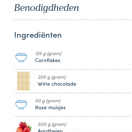
1
Benodigdheden
Ingrediënten
125 g (gram)
Cornflakes
200 g (gram)
Witte chocolade
50 g (gram)
Roze muisjes
500 g (gram)
Aardbeien