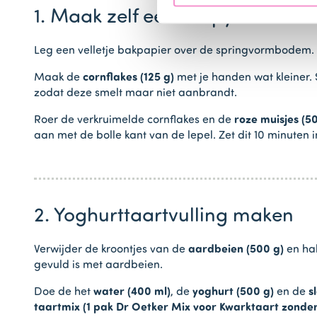
1. Maak zelf een crispy bodem
Leg een velletje bakpapier over de springvormbodem. P
Maak de
cornflakes (125 g)
met je handen wat kleiner.
zodat deze smelt maar niet aanbrandt.
Roer de verkruimelde cornflakes en de
roze muisjes (50
aan met de bolle kant van de lepel. Zet dit 10 minuten i
2. Yoghurttaartvulling maken
Verwijder de kroontjes van de
aardbeien (500 g)
en hal
gevuld is met aardbeien.
Doe de het
water (400 ml)
, de
yoghurt (500 g)
en de
s
taartmix (1 pak Dr Oetker Mix voor Kwarktaart zond