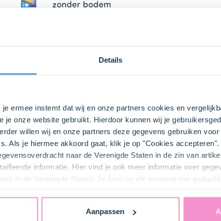
zonder bodem
Details
s je ermee instemt dat wij en onze partners cookies en vergelij
e je onze website gebruikt. Hierdoor kunnen wij je gebruikersged
rder willen wij en onze partners deze gegevens gebruiken voor 
bij ons zusje
DeLeuksteTaartenshop
.
s. Als je hiermee akkoord gaat, klik je op "Cookies accepteren
gegevensoverdracht naar de Verenigde Staten in de zin van artik
ailleerde informatie. Hier vind je ook meer informatie over geg
ners in de Verenigde Staten. Je kunt op elk moment van gedacht
Aanpassen
A