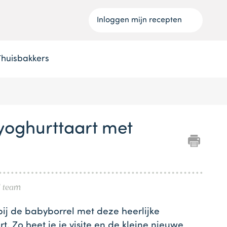
Inloggen mijn recepten
Thuisbakkers
yoghurttaart met
l team
 bij de babyborrel met deze heerlijke
rt. Zo heet je je visite en de kleine nieuwe