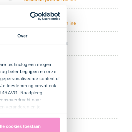
Mengkom
Bestel dit product online
Over
Mixer met gardes
kbare technologieën mogen
rag beter begrijpen en onze
gepersonaliseerde content of
". Je toestemming omvat ook
el 49 AVG. Raadpleeg
evensoverdracht naar
en veranderen en je
lle cookies toestaan