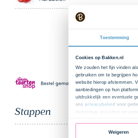
Toestemming
Cookies op Bakken.nl
We zouden het fijn vinden al
gebruiken om te begrijpen ho
website hierop afstemmen. Ve
Bestel gemakkelijk en snel je bakproducten 
aanbiedingen op hun platform
uitdrukkelijk een eventuele 
ons
privacybeleid
voor gedet
Stappen
technology providers en part
toestemming intrekken.
Weigeren