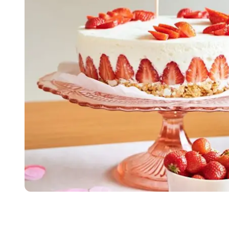
Item
1
of