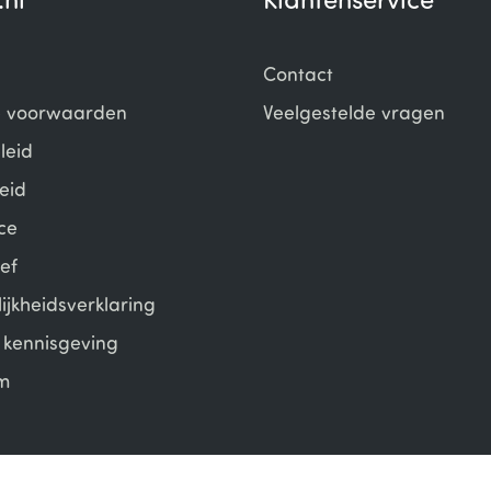
.nl
Klantenservice
Contact
 voorwaarden
Veelgestelde vragen
leid
eid
ce
ef
ijkheidsverklaring
e kennisgeving
m