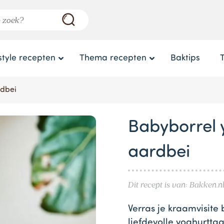
style recepten
Thema recepten
Baktips
rdbei
Babyborrel 
aardbei
Dit recept is van: Bakken.n
Verras je kraamvisite
liefdevolle yoghurttaa