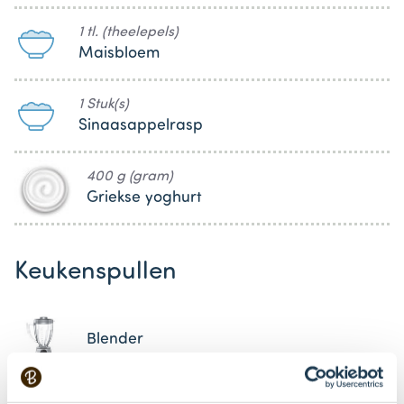
1 tl. (theelepels)
Maisbloem
1 Stuk(s)
Sinaasappelrasp
400 g (gram)
Griekse yoghurt
Keukenspullen
Blender