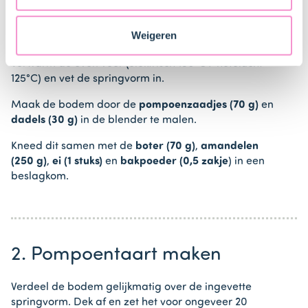
Staten. Je kunt op elk moment van gedachten
veranderen en je toestemming intrekken.
1. Voorbereiden
Weigeren
Verwarm de oven voor (elektrisch 150°C / hetelucht
125°C) en vet de springvorm in.
Maak de bodem door de
pompoenzaadjes (70 g)
en
dadels (30 g)
in de blender te malen.
Kneed dit samen met de
boter (70 g)
,
amandelen
(250 g)
,
ei (1 stuks)
en
bakpoeder (0,5 zakje
) in een
beslagkom.
2. Pompoentaart maken
Verdeel de bodem gelijkmatig over de ingevette
springvorm. Dek af en zet het voor ongeveer 20