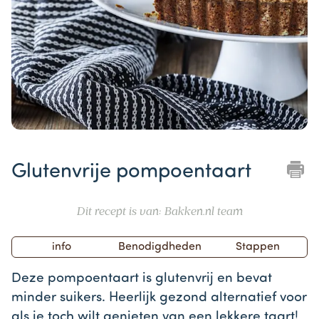
Item
1
Glutenvrije pompoentaart
of
1
Dit recept is van: Bakken.nl team
info
Benodigdheden
Stappen
Deze pompoentaart is glutenvrij en bevat
minder suikers. Heerlijk gezond alternatief voor
als je toch wilt genieten van een lekkere taart!