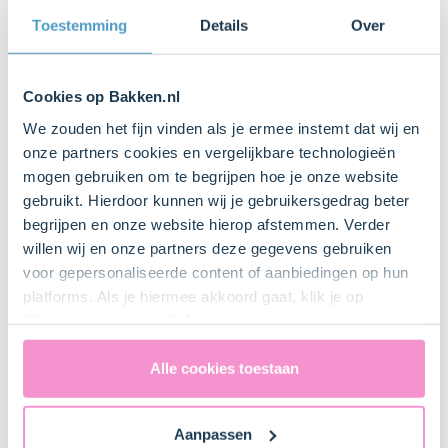
Pan
Toestemming
Details
Over
Springvorm Ø24 cm
Cookies op Bakken.nl
Bestel dit product online
We zouden het fijn vinden als je ermee instemt dat wij en
onze partners cookies en vergelijkbare technologieën
Zeefje
mogen gebruiken om te begrijpen hoe je onze website
gebruikt. Hierdoor kunnen wij je gebruikersgedrag beter
begrijpen en onze website hierop afstemmen. Verder
willen wij en onze partners deze gegevens gebruiken
voor gepersonaliseerde content of aanbiedingen op hun
Bestel gemakkelijk en snel je bakproducten
platforms. Als je hiermee akkoord gaat, klik je op
bij ons zusje
DeLeuksteTaartenshop
.
"Cookies accepteren". Je toestemming omvat ook
uitdrukkelijk een eventuele gegevensoverdracht naar de
Verenigde Staten in de zin van artikel 49 AVG. Raadpleeg
Alle cookies toestaan
Stappen
ons
privacybeleid
voor gedetailleerde informatie. Hier
vind je ook meer informatie over gegevensoverdracht
Aanpassen
naar technology providers en partners in de Verenigde