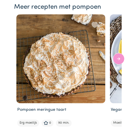
Meer recepten met pompoen
Pompoen meringue taart
Vegan ch
Erg moeilijk
0
90 min.
Moeilijk