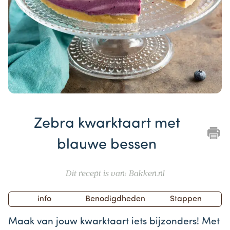
Item
1
Zebra kwarktaart met
of
1
blauwe bessen
Dit recept is van: Bakken.nl
info
Benodigdheden
Stappen
Maak van jouw kwarktaart iets bijzonders! Met