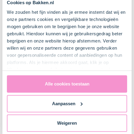
Cookies op Bakken.nl
We zouden het fijn vinden als je ermee instemt dat wij en
onze partners cookies en vergelijkbare technologieën
mogen gebruiken om te begrijpen hoe je onze website
gebruikt. Hierdoor kunnen wij je gebruikersgedrag beter
begrijpen en onze website hierop afstemmen. Verder
>
willen wij en onze partners deze gegevens gebruiken
voor gepersonaliseerde content of aanbiedingen op hun
platforms. Als je hiermee akkoord gaat, klik je op
"Cookies accepteren". Je toestemming omvat ook
uitdrukkelijk een eventuele gegevensoverdracht naar de
Verenigde Staten in de zin van artikel 49 AVG. Raadpleeg
Alle cookies toestaan
ons
privacybeleid
voor gedetailleerde informatie. Hier
Item
vind je ook meer informatie over gegevensoverdracht
1
Aanpassen
naar technology providers en partners in de Verenigde
1. Voorbereiden
of
Staten. Je kunt op elk moment van gedachten
2
veranderen en je toestemming intrekken.
Verwarm in een steelpan de
bosbessen (500 g)
met de
Weigeren
suiker (70 g)
en het sap van een
citroen (1 stuks)
. Laat het