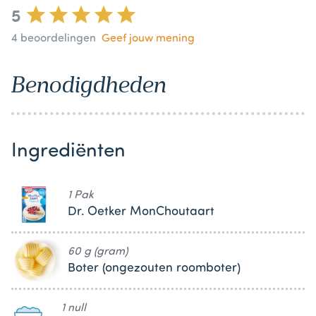
5
4
beoordelingen
Geef jouw mening
Benodigdheden
Ingrediënten
1 Pak
Dr. Oetker MonChoutaart
60 g (gram)
Boter (ongezouten roomboter)
1 null