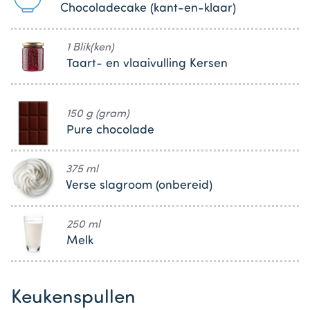
Chocoladecake (kant-en-klaar)
1 Blik(ken)
Taart- en vlaaivulling Kersen
150 g (gram)
Pure chocolade
375 ml
Verse slagroom (onbereid)
250 ml
Melk
Keukenspullen