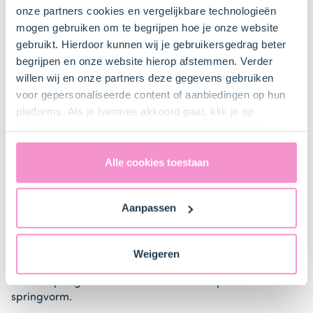
Steelpan
onze partners cookies en vergelijkbare technologieën
mogen gebruiken om te begrijpen hoe je onze website
gebruikt. Hierdoor kunnen wij je gebruikersgedrag beter
begrijpen en onze website hierop afstemmen. Verder
willen wij en onze partners deze gegevens gebruiken
Bestel gemakkelijk en snel je bakproducten
voor gepersonaliseerde content of aanbiedingen op hun
bij ons zusje
DeLeuksteTaartenshop
.
platforms. Als je hiermee akkoord gaat, klik je op
"Cookies accepteren". Je toestemming omvat ook
uitdrukkelijk een eventuele gegevensoverdracht naar de
Stappen
Verenigde Staten in de zin van artikel 49 AVG. Raadpleeg
Alle cookies toestaan
ons
privacybeleid
voor gedetailleerde informatie. Hier
vind je ook meer informatie over gegevensoverdracht
Aanpassen
naar technology providers en partners in de Verenigde
Staten. Je kunt op elk moment van gedachten
1. Voorbereiden
veranderen en je toestemming intrekken.
Weigeren
Leg het bijgesloten velletje bakpaper op de bodem
van de springvorm. Plaats de rand hierop en sluit de
springvorm.