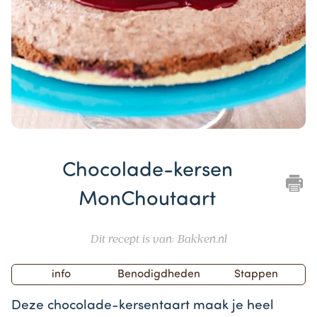
Item
1
Chocolade-kersen
of
1
MonChoutaart
Dit recept is van: Bakken.nl
info
Benodigdheden
Stappen
Deze chocolade-kersentaart maak je heel