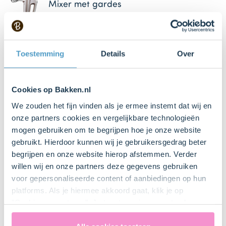
Mixer met gardes
Satéprikker
Toestemming
Details
Over
2 null
Springvorm Ø18 cm
Cookies op Bakken.nl
Bestel dit product online
We zouden het fijn vinden als je ermee instemt dat wij en
onze partners cookies en vergelijkbare technologieën
mogen gebruiken om te begrijpen hoe je onze website
gebruikt. Hierdoor kunnen wij je gebruikersgedrag beter
Bestel gemakkelijk en snel je bakproducten
begrijpen en onze website hierop afstemmen. Verder
bij ons zusje
DeLeuksteTaartenshop
.
willen wij en onze partners deze gegevens gebruiken
voor gepersonaliseerde content of aanbiedingen op hun
Stappen
platforms. Als je hiermee akkoord gaat, klik je op
"Cookies accepteren". Je toestemming omvat ook
uitdrukkelijk een eventuele gegevensoverdracht naar de