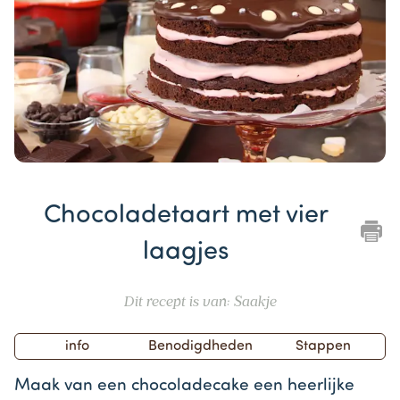
Item
1
Chocoladetaart met vier
of
1
laagjes
Dit recept is van: Saakje
info
Benodigdheden
Stappen
Maak van een chocoladecake een heerlijke