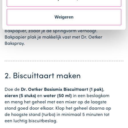
Plaats het rooster iets onder het midden van de oven
Staten. Je kunt op elk moment van gedachten
en verwarm de oven voor (elektrisch 170°C /
veranderen en je toestemming intrekken.
hetelucht 170°C).
Weigeren
Bekleed de randen van de bakvorm met het
bakpapier, zodat je de springvorm verhoogt.
Bakpapier plak je makkelijk vast met Dr. Oetker
Bakspray.
2. Biscuittaart maken
Doe de
Dr. Oetker Basismix Biscuittaart (1 pak)
,
eieren (5 stuks)
en
water (50 ml)
in een beslagkom
en meng het geheel met een mixer op de laagste
stand goed door elkaar. Klop het geheel daarna op
de hoogste stand (turbo) in minimaal 5 minuten tot
een luchtig biscuitbeslag.