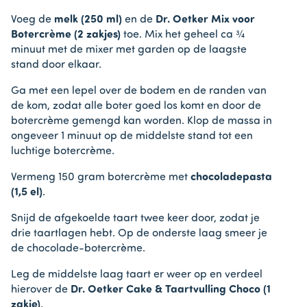
Voeg de
melk (250 ml)
en de
Dr. Oetker Mix voor
Botercrème (2 zakjes)
toe. Mix het geheel ca ¾
minuut met de mixer met garden op de laagste
stand door elkaar.
Ga met een lepel over de bodem en de randen van
de kom, zodat alle boter goed los komt en door de
botercrème gemengd kan worden. Klop de massa in
ongeveer 1 minuut op de middelste stand tot een
luchtige botercrème.
Vermeng 150 gram botercrème met
chocoladepasta
(1,5 el)
.
Snijd de afgekoelde taart twee keer door, zodat je
drie taartlagen hebt. Op de onderste laag smeer je
de chocolade-botercrème.
Leg de middelste laag taart er weer op en verdeel
hierover de
Dr. Oetker Cake & Taartvulling Choco (1
zakje)
.