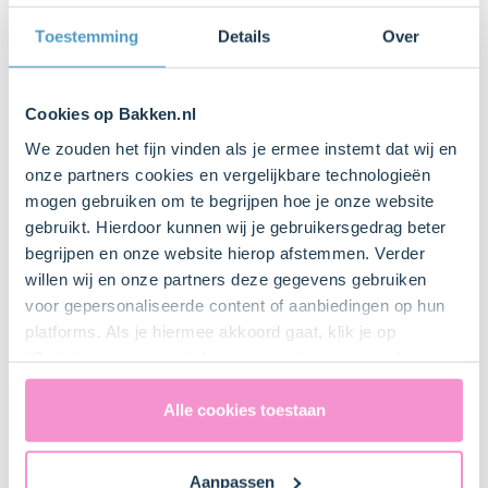
Broodmes
Toestemming
Details
Over
Lepel
Cookies op Bakken.nl
We zouden het fijn vinden als je ermee instemt dat wij en
onze partners cookies en vergelijkbare technologieën
mogen gebruiken om te begrijpen hoe je onze website
Bestel gemakkelijk en snel je bakproducten
gebruikt. Hierdoor kunnen wij je gebruikersgedrag beter
bij ons zusje
DeLeuksteTaartenshop
.
begrijpen en onze website hierop afstemmen. Verder
willen wij en onze partners deze gegevens gebruiken
voor gepersonaliseerde content of aanbiedingen op hun
Stappen
platforms. Als je hiermee akkoord gaat, klik je op
"Cookies accepteren". Je toestemming omvat ook
uitdrukkelijk een eventuele gegevensoverdracht naar de
Verenigde Staten in de zin van artikel 49 AVG. Raadpleeg
Alle cookies toestaan
ons
privacybeleid
voor gedetailleerde informatie. Hier
1. Voorbereiden
vind je ook meer informatie over gegevensoverdracht
Aanpassen
naar technology providers en partners in de Verenigde