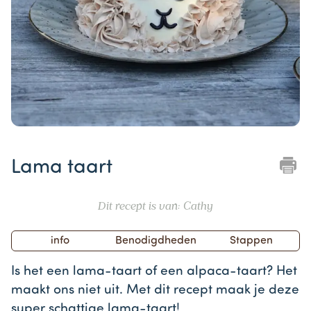
Item
1
Lama taart
of
1
Dit recept is van: Cathy
info
Benodigdheden
Stappen
Is het een lama-taart of een alpaca-taart? Het
maakt ons niet uit. Met dit recept maak je deze
super schattige lama-taart!