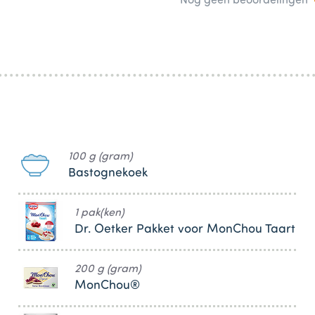
Nog geen beoordelingen
100 g (gram)
Bastognekoek
1 pak(ken)
Dr. Oetker Pakket voor MonChou Taart
200 g (gram)
MonChou®