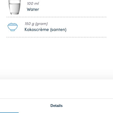
100 ml
Water
150 g (gram)
Kokoscrème (santen)
bij ons zusje
DeLeuksteTaartenshop
.
Details