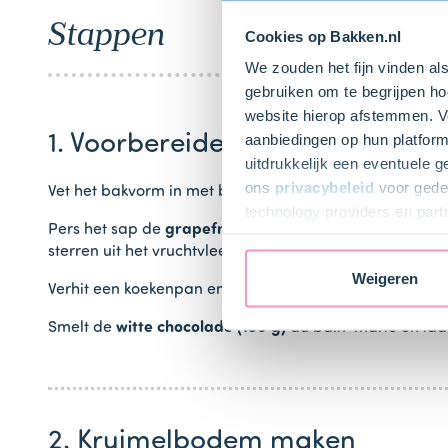
Stappen
Cookies op Bakken.nl
We zouden het fijn vinden al
gebruiken om te begrijpen ho
website hierop afstemmen. Ve
1. Voorbereiden
aanbiedingen op hun platform
uitdrukkelijk een eventuele 
ons
privacybeleid
voor gedet
Vet het bakvorm in met boter of bakspray en bekleed 
technology providers en part
Pers het sap de
grapefruit (1 stuks)
, verwijder de schil
toestemming intrekken.
sterren uit het vruchtvlees. Zet het fruit in de koelkast to
Weigeren
Verhit een koekenpan en rooster de
kokosrasp (70 g)
in
Smelt de
witte chocolade (150 g)
au bain-marie en laat 
2. Kruimelbodem maken