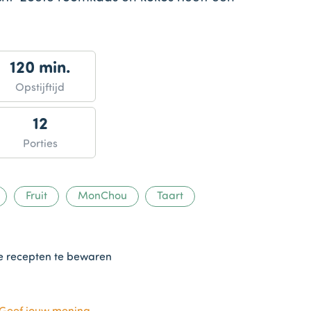
120 min.
Opstijftijd
12
Porties
Fruit
MonChou
Taart
te recepten te bewaren