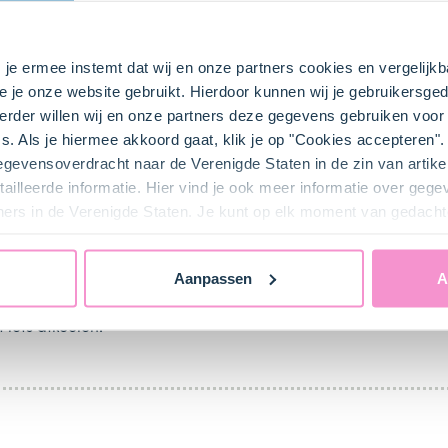
s je ermee instemt dat wij en onze partners cookies en vergelij
e je onze website gebruikt. Hierdoor kunnen wij je gebruikersged
rder willen wij en onze partners deze gegevens gebruiken voor 
s. Als je hiermee akkoord gaat, klik je op "Cookies accepteren
gegevensoverdracht naar de Verenigde Staten in de zin van artik
ailleerde informatie. Hier vind je ook meer informatie over geg
de bodem met het bakpapier.
ners in de Verenigde Staten. Je kunt op elk moment van gedacht
 van de overige grapefruit en snijd het vruchtvlees uit de partje
t gebruik.
Aanpassen
A
 3 minuten goudbruin.
iets afkoelen.