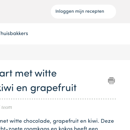
Inloggen mijn recepten
Thuisbakkers
rt met witte
iwi en grapefruit
l team
met witte chocolade, grapefruit en kiwi. Deze
cht-zoete roomkaas en kokos heeft een