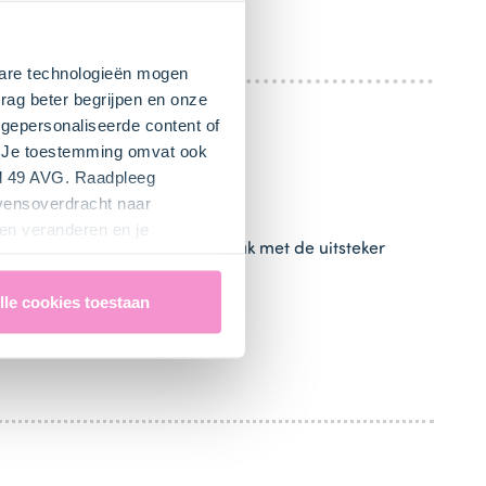
kbare technologieën mogen
rag beter begrijpen en onze
gepersonaliseerde content of
". Je toestemming omvat ook
el 49 AVG. Raadpleeg
evensoverdracht naar
en veranderen en je
s. Schil de
kiwi's (2 stuks)
en druk met de uitsteker
lle cookies toestaan