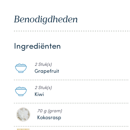
1
Benodigdheden
Ingrediënten
2 Stuk(s)
Grapefruit
2 Stuk(s)
Kiwi
70 g (gram)
Kokosrasp