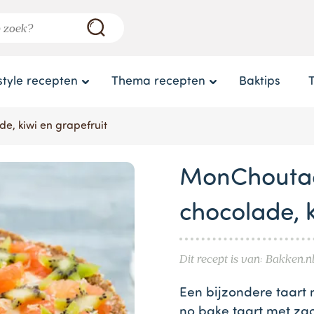
style recepten
Thema recepten
Baktips
e, kiwi en grapefruit
MonChoutaa
chocolade, k
Dit recept is van: Bakken.n
Een bijzondere taart 
no bake taart met za