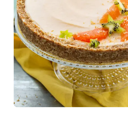
Item
1
of