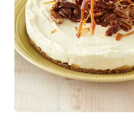
Item
1
of