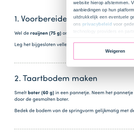
website hierop afstemmen. Ve
aanbiedingen op hun platform
uitdrukkelijk een eventuele 
1. Voorbereiden
ons
privacybeleid
voor gedet
technology providers en part
Wel de
rozijnen (75 g)
ongeveer 15 minuten in lauwwarm
toestemming intrekken.
Leg het bijgesloten velletje bakpapier over de spring
Weigeren
2. Taartbodem maken
Smelt
boter (60 g)
in een pannetje. Neem het pannetje 
door de gesmolten boter.
Bedek de bodem van de springvorm gelijkmatig met de m