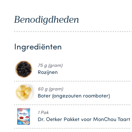
1
Benodigdheden
Ingrediënten
75 g (gram)
Rozijnen
60 g (gram)
Boter (ongezouten roomboter)
1 Pak
Dr. Oetker Pakket voor MonChou Taart