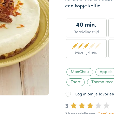
een kopje koffie.
40 min.
Bereidingstijd
Moeilijkheid
MonChou
Appels
Taart
Thema rece
Log in om je favorie
3