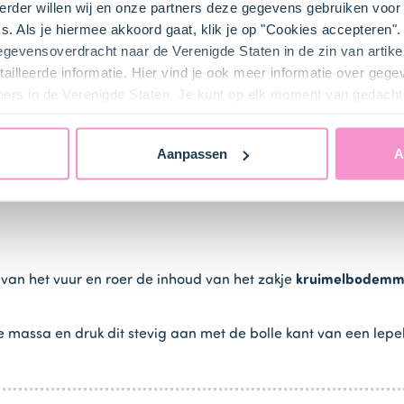
rder willen wij en onze partners deze gegevens gebruiken voor 
s. Als je hiermee akkoord gaat, klik je op "Cookies accepteren
gegevensoverdracht naar de Verenigde Staten in de zin van artik
ailleerde informatie. Hier vind je ook meer informatie over geg
ners in de Verenigde Staten. Je kunt op elk moment van gedacht
 water. Laat ze uitlekken en dep ze goed droog.
vormbodem. Plaats de rand hierop en sluit de springvorm.
Aanpassen
A
van het vuur en roer de inhoud van het zakje
kruimelbodemm
assa en druk dit stevig aan met de bolle kant van een lepel. 