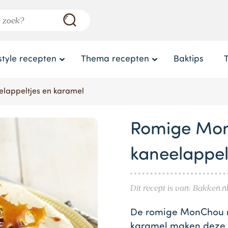
style recepten
Thema recepten
Baktips
lappeltjes en karamel
Romige Mon
kaneelappel
Dit recept is van: Bakken.n
De romige MonChou me
karamel maken deze taa