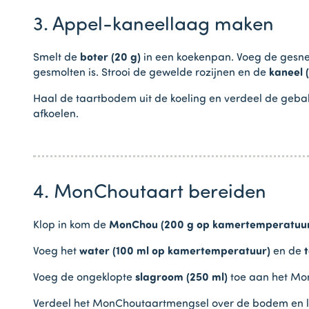
3. Appel-kaneellaag maken
Smelt de
boter (20 g)
in een koekenpan. Voeg de gesn
gesmolten is. Strooi de gewelde rozijnen en de
kaneel (
Haal de taartbodem uit de koeling en verdeel de gebak
afkoelen.
4. MonChoutaart bereiden
Klop in kom de
MonChou (200 g op kamertemperatuu
Voeg het
water (100 ml op kamertemperatuur)
en de
t
Voeg de ongeklopte
slagroom (250 ml)
toe aan het Mon
Verdeel het MonChoutaartmengsel over de bodem en laa