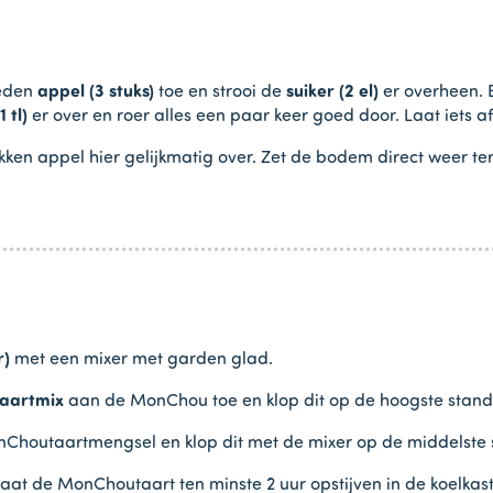
eden
appel (3 stuks)
toe en strooi de
suiker (2 el)
er overheen. 
1 tl)
er over en roer alles een paar keer goed door. Laat iets a
ken appel hier gelijkmatig over. Zet de bodem direct weer ter
r)
met een mixer met garden glad.
aartmix
aan de MonChou toe en klop dit op de hoogste stand
Choutaartmengsel en klop dit met de mixer op de middelste st
t de MonChoutaart ten minste 2 uur opstijven in de koelkast