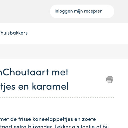
Inloggen mijn recepten
Thuisbakkers
Choutaart met
tjes en karamel
l
t de frisse kaneelappeltjes en zoete
rt extra bijzonder. Lekker als toetje of bij