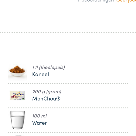
7
beoordelingen
Geef jo
1 tl (theelepels)
Kaneel
200 g (gram)
MonChou®
100 ml
Water