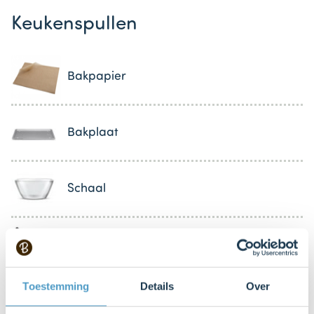
Keukenspullen
Bakpapier
Bakplaat
Schaal
Mes
Toestemming
Details
Over
Mixer met deeghaken (en gardes)