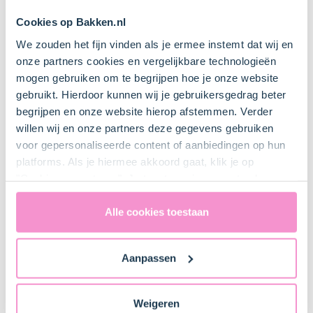
Cookies op Bakken.nl
Papier
We zouden het fijn vinden als je ermee instemt dat wij en
onze partners cookies en vergelijkbare technologieën
mogen gebruiken om te begrijpen hoe je onze website
Spuitzak
gebruikt. Hierdoor kunnen wij je gebruikersgedrag beter
Bestel dit product online
begrijpen en onze website hierop afstemmen. Verder
willen wij en onze partners deze gegevens gebruiken
voor gepersonaliseerde content of aanbiedingen op hun
platforms. Als je hiermee akkoord gaat, klik je op
"Cookies accepteren". Je toestemming omvat ook
Bestel gemakkelijk en snel je bakproducten
bij ons zusje
DeLeuksteTaartenshop
.
uitdrukkelijk een eventuele gegevensoverdracht naar de
Verenigde Staten in de zin van artikel 49 AVG. Raadpleeg
Alle cookies toestaan
ons
privacybeleid
voor gedetailleerde informatie. Hier
Stappen
vind je ook meer informatie over gegevensoverdracht
Aanpassen
naar technology providers en partners in de Verenigde
Staten. Je kunt op elk moment van gedachten
veranderen en je toestemming intrekken.
Weigeren