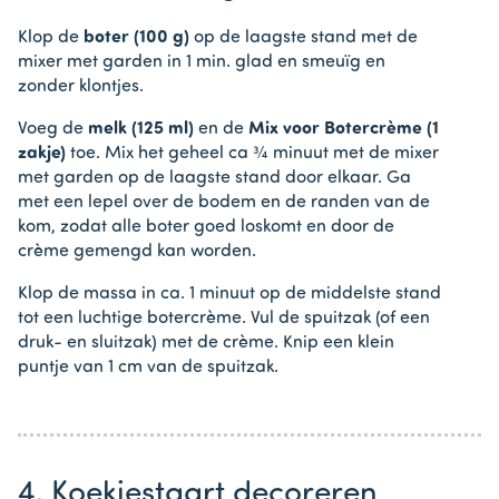
Klop de
boter (100 g)
op de laagste stand met de
mixer met garden in 1 min. glad en smeuïg en
zonder klontjes.
Voeg de
melk (125 ml)
en de
Mix voor Botercrème (1
zakje)
toe. Mix het geheel ca ¾ minuut met de mixer
met garden op de laagste stand door elkaar. Ga
met een lepel over de bodem en de randen van de
kom, zodat alle boter goed loskomt en door de
crème gemengd kan worden.
Klop de massa in ca. 1 minuut op de middelste stand
tot een luchtige botercrème. Vul de spuitzak (of een
druk- en sluitzak) met de crème. Knip een klein
puntje van 1 cm van de spuitzak.
4. Koekjestaart decoreren