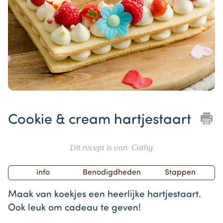
Item
1
Cookie & cream hartjestaart
of
1
Dit recept is van: Cathy
info
Benodigdheden
Stappen
Maak van koekjes een heerlijke hartjestaart.
Ook leuk om cadeau te geven!