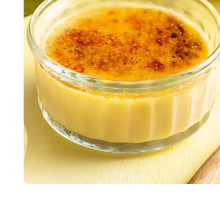
Item
1
of