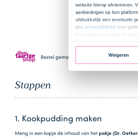
website hierop afstemmen. Ve
aanbiedingen op hun platform
uitdrukkelijk een eventuele 
ons
privacybeleid
voor gedet
technology providers en part
toestemming intrekken.
Weigeren
Bestel gemakkelijk en snel je bakproducten 
Stappen
1. Kookpudding maken
Meng in een kopje de inhoud van het
pakje (Dr. Oetke