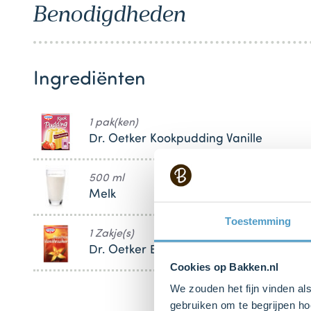
Benodigdheden
1
Ingrediënten
1 pak(ken)
Dr. Oetker Kookpudding Vanille
500 ml
Melk
Toestemming
1 Zakje(s)
Dr. Oetker Bourbon-Vanillesuiker
Cookies op Bakken.nl
We zouden het fijn vinden al
gebruiken om te begrijpen ho