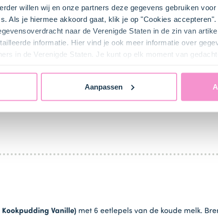
rder willen wij en onze partners deze gegevens gebruiken voor 
s. Als je hiermee akkoord gaat, klik je op "Cookies accepteren
Vershoudfolie
gegevensoverdracht naar de Verenigde Staten in de zin van artik
ailleerde informatie. Hier vind je ook meer informatie over geg
ners in de Verenigde Staten. Je kunt op elk moment van gedacht
Aanpassen
A
bij ons zusje
DeLeuksteTaartenshop
.
r Kookpudding Vanille)
met 6 eetlepels van de koude melk. Bre