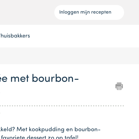
Inloggen mijn recepten
Thuisbakkers
ée met bourbon-
r
l
kkeld? Met kookpudding en bourbon-
 favoriete dessert zo op tafel!