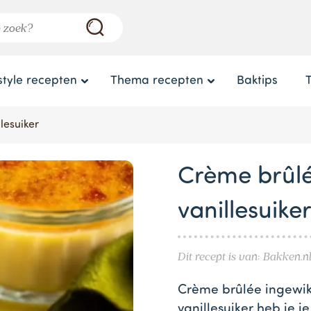
style recepten
Thema recepten
Baktips
lesuiker
Crème brûl
vanillesuike
Dit recept is van: Bakken.n
Crème brûlée ingewi
vanillesuiker heb je je