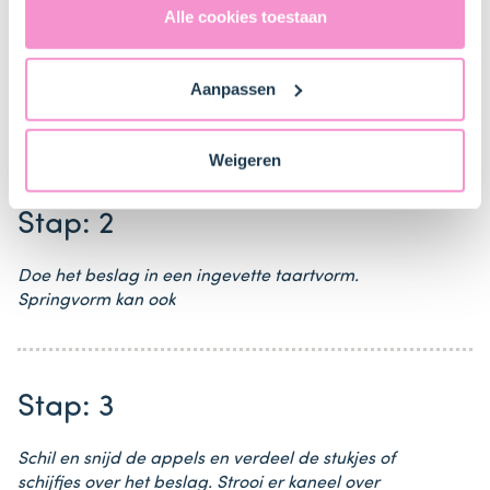
Verenigde Staten in de zin van artikel 49 AVG. Raadpleeg
Alle cookies toestaan
ons
privacybeleid
voor gedetailleerde informatie. Hier
Stap: 1
vind je ook meer informatie over gegevensoverdracht
Aanpassen
naar technology providers en partners in de Verenigde
Maak de boerencake volgens het pak
Staten. Je kunt op elk moment van gedachten
veranderen en je toestemming intrekken.
Weigeren
Stap: 2
Doe het beslag in een ingevette taartvorm.
Springvorm kan ook
Stap: 3
Schil en snijd de appels en verdeel de stukjes of
schijfjes over het beslag. Strooi er kaneel over