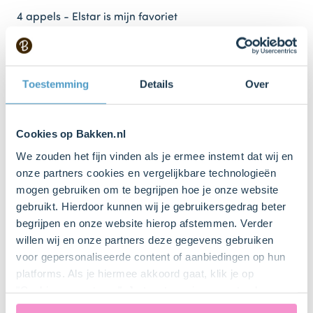
4 appels - Elstar is mijn favoriet
Kaneel
Toestemming
Details
Over
Keukenspullen
Cookies op Bakken.nl
Taartvorm (24 cm)
We zouden het fijn vinden als je ermee instemt dat wij en
onze partners cookies en vergelijkbare technologieën
Mixer
mogen gebruiken om te begrijpen hoe je onze website
gebruikt. Hierdoor kunnen wij je gebruikersgedrag beter
Beslagkom
begrijpen en onze website hierop afstemmen. Verder
willen wij en onze partners deze gegevens gebruiken
voor gepersonaliseerde content of aanbiedingen op hun
Stappen
platforms. Als je hiermee akkoord gaat, klik je op
"Cookies accepteren". Je toestemming omvat ook
uitdrukkelijk een eventuele gegevensoverdracht naar de