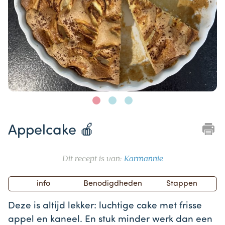
Item
1
Appelcake 🍎
of
3
Dit recept is van:
Karmannie
info
Benodigdheden
Stappen
Deze is altijd lekker: luchtige cake met frisse
appel en kaneel. En stuk minder werk dan een