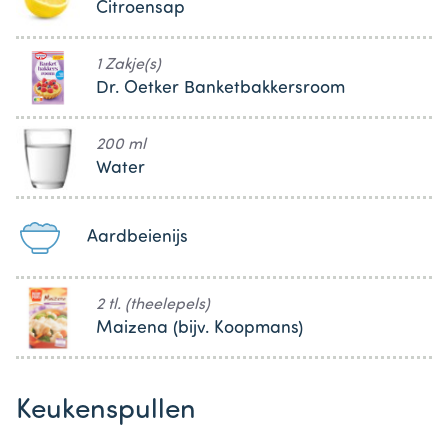
Citroensap
1 Zakje(s)
Dr. Oetker Banketbakkersroom
200 ml
Water
Aardbeienijs
2 tl. (theelepels)
Maizena (bijv. Koopmans)
Keukenspullen