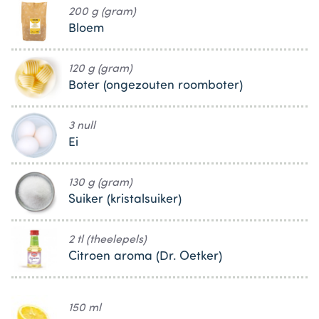
200 g (gram)
Bloem
120 g (gram)
Boter (ongezouten roomboter)
3 null
Ei
130 g (gram)
Suiker (kristalsuiker)
2 tl (theelepels)
Citroen aroma (Dr. Oetker)
150 ml