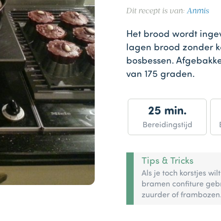
Dit recept is van:
Anmis
Het brood wordt inge
lagen brood zonder k
bosbessen. Afgebakk
van 175 graden.
25 min.
Bereidingstijd
Tips & Tricks
Als je toch korstjes wi
bramen confiture geb
zuurder of frambozen