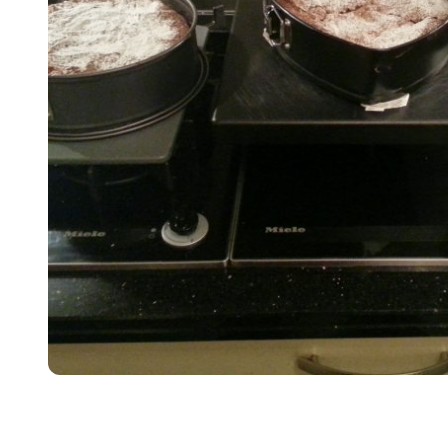
Item
1
of