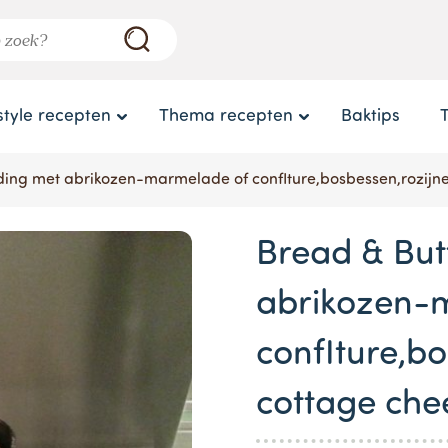
style recepten
Thema recepten
Baktips
ing met abrikozen-marmelade of confIture,bosbessen,rozijne
Bread & But
abrikozen-
confIture,b
cottage che