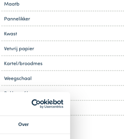
Maatb
Pannelikker
Kwast
Vetvrij papier
Kartel/broodmes
Weegschaal
Bekken of kom
Klein mesje
Over