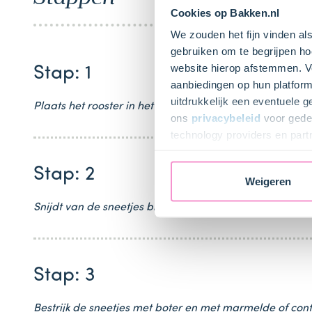
Cookies op Bakken.nl
We zouden het fijn vinden al
gebruiken om te begrijpen ho
website hierop afstemmen. Ve
Stap: 1
aanbiedingen op hun platform
uitdrukkelijk een eventuele 
Plaats het rooster in het midden van de oven. Verwarm
ons
privacybeleid
voor gedet
technology providers en part
toestemming intrekken.
Stap: 2
Weigeren
Snijdt van de sneetjes brood de korsten af. Vet de baks
Stap: 3
Bestrijk de sneetjes met boter en met marmelde of conf