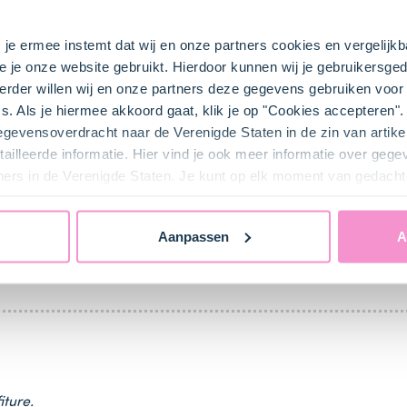
s je ermee instemt dat wij en onze partners cookies en vergelij
e je onze website gebruikt. Hierdoor kunnen wij je gebruikersged
rder willen wij en onze partners deze gegevens gebruiken voor 
s. Als je hiermee akkoord gaat, klik je op "Cookies accepteren
gegevensoverdracht naar de Verenigde Staten in de zin van artik
 de oven voor op 175 graden.
ailleerde informatie. Hier vind je ook meer informatie over geg
ners in de Verenigde Staten. Je kunt op elk moment van gedacht
Aanpassen
A
chaal in met boter en doe er vetvrij papier in, op maat gemaak
iture.