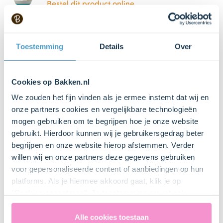
Bestel dit product online
Mixer met gardes
Toestemming
Details
Over
Weegschaal
Cookies op Bakken.nl
We zouden het fijn vinden als je ermee instemt dat wij en
onze partners cookies en vergelijkbare technologieën
8 null
mogen gebruiken om te begrijpen hoe je onze website
Glas
gebruikt. Hierdoor kunnen wij je gebruikersgedrag beter
begrijpen en onze website hierop afstemmen. Verder
willen wij en onze partners deze gegevens gebruiken
Maatbeker
voor gepersonaliseerde content of aanbiedingen op hun
platforms. Als je hiermee akkoord gaat, klik je op
"Cookies accepteren". Je toestemming omvat ook
Steelpan
uitdrukkelijk een eventuele gegevensoverdracht naar de
Verenigde Staten in de zin van artikel 49 AVG. Raadpleeg
Alle cookies toestaan