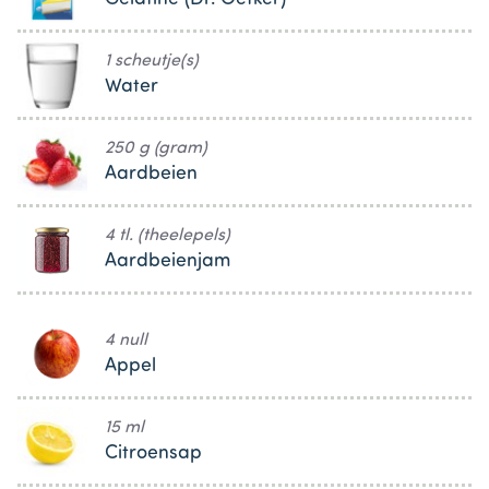
1 scheutje(s)
Water
250 g (gram)
Aardbeien
4 tl. (theelepels)
Aardbeienjam
4 null
Appel
15 ml
Citroensap