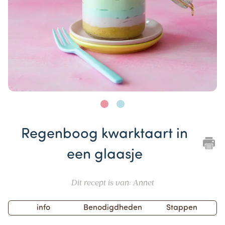
Item
1
Regenboog kwarktaart in
of
2
een glaasje
Dit recept is van: Annet
info
Benodigdheden
Stappen