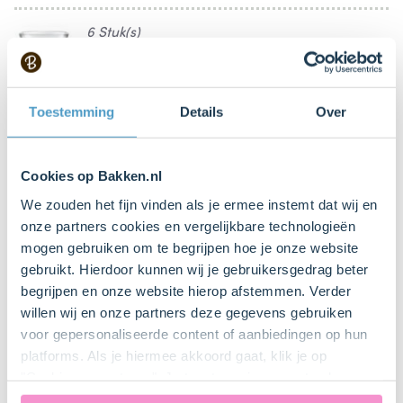
6 Stuk(s)
Kommetje
8 Stuk(s)
Toestemming
Details
Over
Glaasje
Cookies op Bakken.nl
Spuitzak (met gekarteld spuitmondje)
Bestel dit product online
We zouden het fijn vinden als je ermee instemt dat wij en
onze partners cookies en vergelijkbare technologieën
mogen gebruiken om te begrijpen hoe je onze website
gebruikt. Hierdoor kunnen wij je gebruikersgedrag beter
begrijpen en onze website hierop afstemmen. Verder
Bestel gemakkelijk en snel je bakproducten
bij ons zusje
DeLeuksteTaartenshop
.
willen wij en onze partners deze gegevens gebruiken
voor gepersonaliseerde content of aanbiedingen op hun
platforms. Als je hiermee akkoord gaat, klik je op
Stappen
"Cookies accepteren". Je toestemming omvat ook
uitdrukkelijk een eventuele gegevensoverdracht naar de