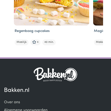
Regenboog cupcakes
Magische 
Moeilijk
4
40 min.
Makkelijk
Item
1
of
6
Bakken.nl
Over ons
Algemene voorwaarden