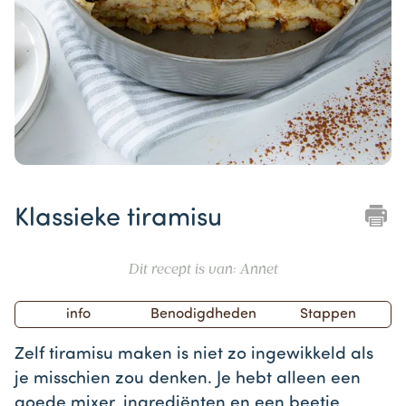
Item
1
Klassieke tiramisu
of
1
Dit recept is van: Annet
info
Benodigdheden
Stappen
Zelf tiramisu maken is niet zo ingewikkeld als
je misschien zou denken. Je hebt alleen een
goede mixer, ingrediënten en een beetje