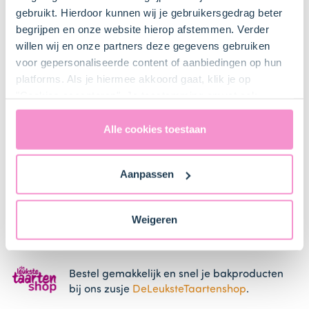
gebruikt. Hierdoor kunnen wij je gebruikersgedrag beter
Mengkom
begrijpen en onze website hierop afstemmen. Verder
Bestel dit product online
willen wij en onze partners deze gegevens gebruiken
voor gepersonaliseerde content of aanbiedingen op hun
platforms. Als je hiermee akkoord gaat, klik je op
Garde of spatel
"Cookies accepteren". Je toestemming omvat ook
uitdrukkelijk een eventuele gegevensoverdracht naar de
Verenigde Staten in de zin van artikel 49 AVG. Raadpleeg
Alle cookies toestaan
Vierkante of ronde schaal
ons
privacybeleid
voor gedetailleerde informatie. Hier
vind je ook meer informatie over gegevensoverdracht
Aanpassen
naar technology providers en partners in de Verenigde
Staten. Je kunt op elk moment van gedachten
Zeefje
veranderen en je toestemming intrekken.
Weigeren
Bestel gemakkelijk en snel je bakproducten
bij ons zusje
DeLeuksteTaartenshop
.