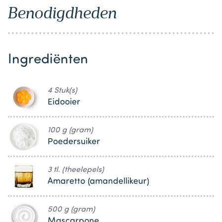
Benodigdheden
Ingrediënten
4 Stuk(s)
Eidooier
100 g (gram)
Poedersuiker
3 tl. (theelepels)
Amaretto (amandellikeur)
500 g (gram)
Mascarpone