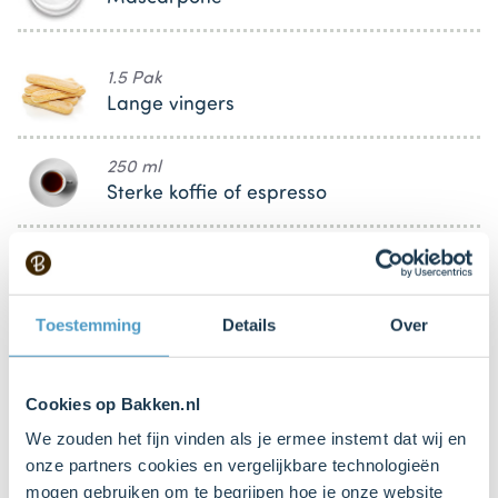
1.5 Pak
Lange vingers
250 ml
Sterke koffie of espresso
2 tl. (theelepels)
Cacaopoeder
Toestemming
Details
Over
Keukenspullen
Cookies op Bakken.nl
We zouden het fijn vinden als je ermee instemt dat wij en
Mixer met gardes
onze partners cookies en vergelijkbare technologieën
mogen gebruiken om te begrijpen hoe je onze website