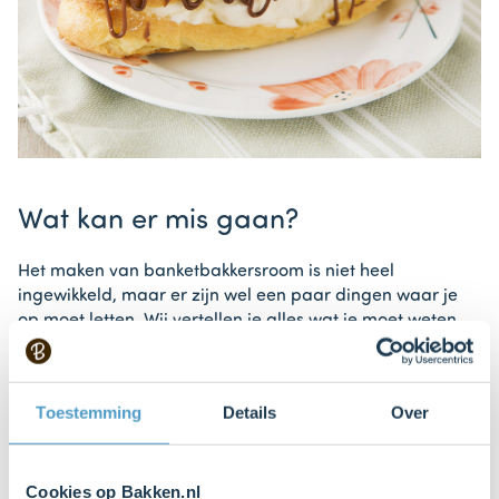
Wat kan er mis gaan?
Het maken van banketbakkersroom is niet heel
ingewikkeld, maar er zijn wel een paar dingen waar je
op moet letten. Wij vertellen je alles wat je moet weten
om de perfecte banketbakkersroom te maken!
Er zitten klontjes in mijn
Toestemming
Details
Over
banketbakkersroom
Een van de belangrijkste stappen van
Cookies op Bakken.nl