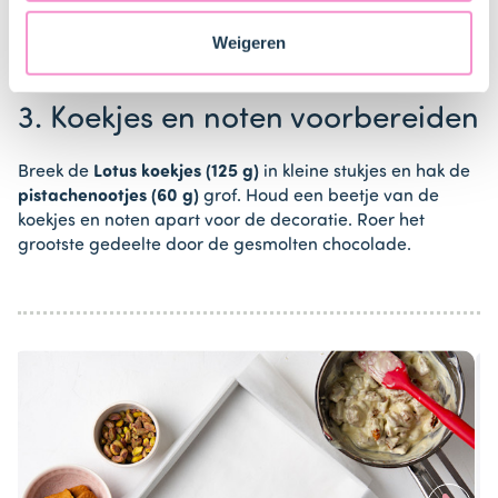
Staten. Je kunt op elk moment van gedachten
veranderen en je toestemming intrekken.
Weigeren
Item
1
3. Koekjes en noten voorbereiden
of
1
Breek de
Lotus koekjes (125 g)
in kleine stukjes en hak de
pistachenootjes (60 g)
grof. Houd een beetje van de
koekjes en noten apart voor de decoratie. Roer het
grootste gedeelte door de gesmolten chocolade.