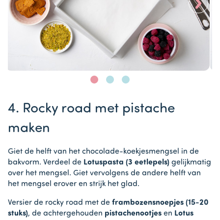
>
Item
1
4. Rocky road met pistache
of
3
maken
Giet de helft van het chocolade-koekjesmengsel in de
bakvorm. Verdeel de
Lotuspasta (3 eetlepels)
gelijkmatig
over het mengsel. Giet vervolgens de andere helft van
het mengsel erover en strijk het glad.
Versier de rocky road met de
frambozensnoepjes (15-20
stuks)
, de achtergehouden
pistachenootjes
en
Lotus