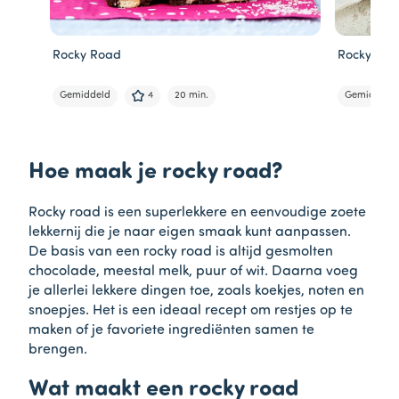
Rocky Road
Rocky Roa
Gemiddeld
4
20 min.
Gemiddeld
Item
1
Hoe maak je rocky road?
of
5
Rocky road is een superlekkere en eenvoudige zoete
lekkernij die je naar eigen smaak kunt aanpassen.
De basis van een rocky road is altijd gesmolten
chocolade, meestal melk, puur of wit. Daarna voeg
je allerlei lekkere dingen toe, zoals koekjes, noten en
snoepjes. Het is een ideaal recept om restjes op te
maken of je favoriete ingrediënten samen te
brengen.
Wat maakt een rocky road