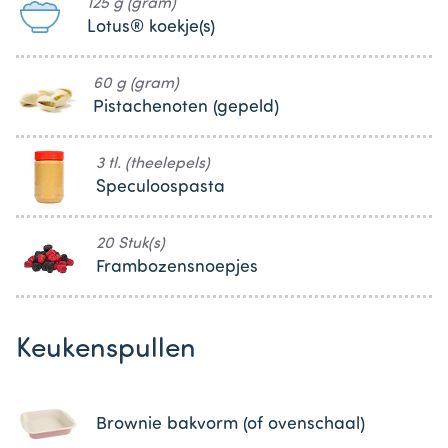
125 g (gram)
Lotus® koekje(s)
60 g (gram)
Pistachenoten (gepeld)
3 tl. (theelepels)
Speculoospasta
20 Stuk(s)
Frambozensnoepjes
Keukenspullen
Brownie bakvorm (of ovenschaal)