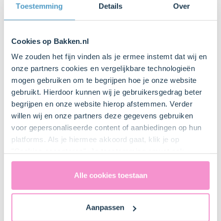
Toestemming
Details
Over
2. Chocolade smelten
of
2
Smelt de
witte chocolade (250 g)
au-bain-marie. Let
Cookies op Bakken.nl
erop dat je dit geleidelijk doet door de schaal af en toe
van het kokende water te halen. Dit voorkomt dat de
We zouden het fijn vinden als je ermee instemt dat wij en
chocolade gaat klonteren of harde stukjes krijgt.
onze partners cookies en vergelijkbare technologieën
mogen gebruiken om te begrijpen hoe je onze website
gebruikt. Hierdoor kunnen wij je gebruikersgedrag beter
begrijpen en onze website hierop afstemmen. Verder
willen wij en onze partners deze gegevens gebruiken
voor gepersonaliseerde content of aanbiedingen op hun
platforms. Als je hiermee akkoord gaat, klik je op
"Cookies accepteren". Je toestemming omvat ook
uitdrukkelijk een eventuele gegevensoverdracht naar de
Verenigde Staten in de zin van artikel 49 AVG. Raadpleeg
Alle cookies toestaan
>
ons
privacybeleid
voor gedetailleerde informatie. Hier
vind je ook meer informatie over gegevensoverdracht
Aanpassen
naar technology providers en partners in de Verenigde