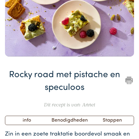
Item
1
Rocky road met pistache en
of
1
speculoos
Dit recept is van: Annet
info
Benodigdheden
Stappen
Zin in een zoete traktatie boordevol smaak en