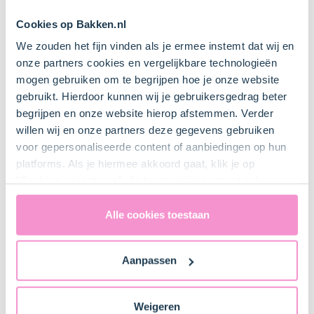
20 Stuk(s)
Cookies op Bakken.nl
Prikkers
We zouden het fijn vinden als je ermee instemt dat wij en
onze partners cookies en vergelijkbare technologieën
mogen gebruiken om te begrijpen hoe je onze website
gebruikt. Hierdoor kunnen wij je gebruikersgedrag beter
Bestel gemakkelijk en snel je bakproducten
begrijpen en onze website hierop afstemmen. Verder
bij ons zusje
DeLeuksteTaartenshop
.
willen wij en onze partners deze gegevens gebruiken
voor gepersonaliseerde content of aanbiedingen op hun
Stappen
platforms. Als je hiermee akkoord gaat, klik je op
"Cookies accepteren". Je toestemming omvat ook
uitdrukkelijk een eventuele gegevensoverdracht naar de
Verenigde Staten in de zin van artikel 49 AVG. Raadpleeg
Alle cookies toestaan
ons
privacybeleid
voor gedetailleerde informatie. Hier
1. Voorbereiden
vind je ook meer informatie over gegevensoverdracht
Aanpassen
naar technology providers en partners in de Verenigde
Staten. Je kunt op elk moment van gedachten
Laat de
grote garnalen (20 stuks)
indien nodig eerst
ontdooien. Pel vervolgens de garnalen en verwijder
veranderen en je toestemming intrekken.
Weigeren
het darmkanaal.