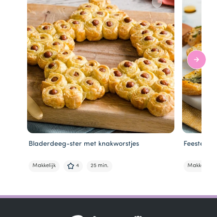
Bladerdeeg-ster met knakworstjes
Feestelijk
Makkelijk
4
25 min.
Makkelijk
Item
1
of
5