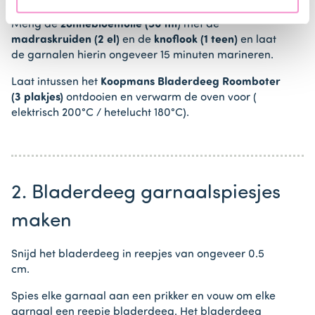
Meng de
zonnebloemolie (50 ml
) met de
madraskruiden (2 el)
en de
knoflook (1 teen)
en laat
de garnalen hierin ongeveer 15 minuten marineren.
Laat intussen het
Koopmans Bladerdeeg Roomboter
(3 plakjes)
ontdooien en verwarm de oven voor (
elektrisch 200°C / hetelucht 180°C).
2. Bladerdeeg garnaalspiesjes
maken
Snijd het bladerdeeg in reepjes van ongeveer 0.5
cm.
Spies elke garnaal aan een prikker en vouw om elke
garnaal een reepje bladerdeeg. Het bladerdeeg