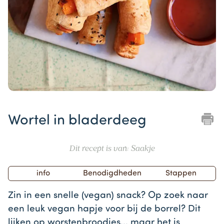
Item
1
Wortel in bladerdeeg
of
1
Dit recept is van: Saakje
info
Benodigdheden
Stappen
Zin in een snelle (vegan) snack? Op zoek naar
een leuk vegan hapje voor bij de borrel? Dit
lijken op worstenbroodjes... maar het is